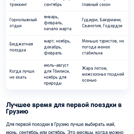
треккинг
сентябрь
главный сезон
январь,
Горнолыжный
Гудаури, Бакуриани,
февраль,
отдых
Сванетия, Годердзи
начало марта
март, ноябрь,
Меньше туристов, но
Бюджетная
декабрь,
погода менее
поездка
февраль
стабильна
июль–август
Жара летом,
Когда лучше
для Тбилиси,
межсезонье поздней
не ехать
ноябрь для
осенью
природы
Лучшее время для первой поездки в
Грузию
Для первой поездки в Грузию лучше выбирать май,
июнь, сентябрь или октябрь. Это месяцы, когда можно