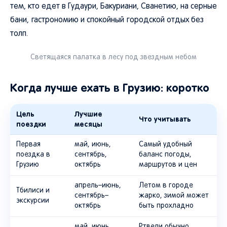
тем, кто едет в Гудаури, Бакуриани, Сванетию, на серные
бани, гастрономию и спокойный городской отдых без
толп.
Светящаяся палатка в лесу под звездным небом
Когда лучше ехать в Грузию: коротко
Цель
Лучшие
Что учитывать
поездки
месяцы
Первая
май, июнь,
Самый удобный
поездка в
сентябрь,
баланс погоды,
Грузию
октябрь
маршрутов и цен
апрель–июнь,
Летом в городе
Тбилиси и
сентябрь–
жарко, зимой может
экскурсии
октябрь
быть прохладно
май, июнь,
Ртвели обычно