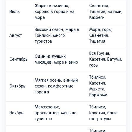
Жарко в низинах,
Сванетия,
Июль
хорошо в горах и на
Тушетия, Батуми,
море
Казбеги
Высокий сезон, жара в
Море, горы,
Август
Тбилиси, много
Сванетия,
туристов
Тушетия
Вся Грузия,
Один из лучших
Сентябрь
Кахетия, Батуми,
месяцев, море и вино
горы
Тбилиси,
Мягкая осень, винный
Кахетия,
Октябрь
сезон, комфортные
Мцхета,
города
Боржоми
Межсезонье,
Тбилиси,
Ноябрь
прохладнее, меньше
Кахетия, бани,
туристов
гастротуры
Тбилиси,