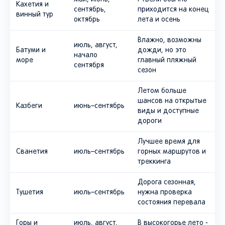
Кахетия и
сентябрь,
приходится на конец
винный тур
октябрь
лета и осень
Влажно, возможны
июль, август,
Батуми и
дожди, но это
начало
море
главный пляжный
сентября
сезон
Летом больше
шансов на открытые
Казбеги
июнь–сентябрь
виды и доступные
дороги
Лучшее время для
Сванетия
июль–сентябрь
горных маршрутов и
треккинга
Дорога сезонная,
Тушетия
июль–сентябрь
нужна проверка
состояния перевала
Горы и
июль, август,
В высокогорье лето -