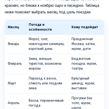
красиво, но ближе к ноябрю сыро и пасмурно. Таблица
ниже поможет выбрать месяц под цель поездки.
Погода и
Месяц
Кому подойдет
особенности
Мороз, снег,
Праздничная
Январь
новогодние каникулы,
Москва, катки,
короткий день
музеи, дети
Зима, меньше
Бюджетная
Февраль
туристов, возможны
поездка, музеи,
морозы
театры
Переход к весне,
Культурный
Март
слякоть или поздняя
уикенд, музеи,
зима
выставки
Прогулки без
Весна, переменчивая
Апрель
толп, музеи,
погода
центр