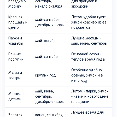
поездка в
сентябрь,
для прогулок и
Москву
начало октября
экскурсий
Красная
Летом удобно гулять,
май–сентябрь,
площадь и
зимой красиво из-за
декабрь–январь
центр
подсветки
Парки и
Лучшие месяцы -
май–октябрь
усадьбы
май, июнь, сентябрь
Речные
Основной сезон -
май–сентябрь
прогулки
теплое время года
Особенно удобно
Музеи и
круглый год
осенью, зимой и в
театры
непогоду
май, июнь,
Летом - парки, зимой
Москва с
сентябрь,
- катки и новогодние
детьми
декабрь–январь
площадки
Лучшее время для
Золотая
конец сентября,