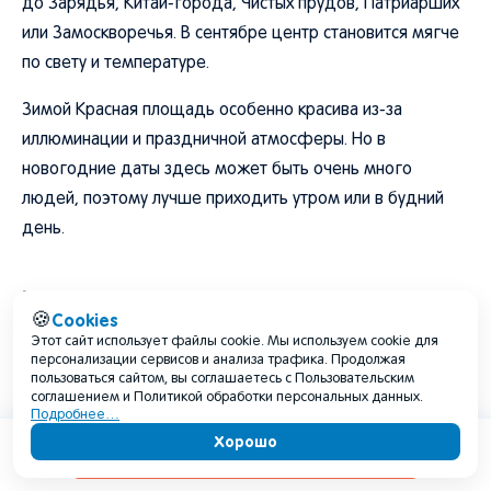
до Зарядья, Китай-города, Чистых прудов, Патриарших
или Замоскворечья. В сентябре центр становится мягче
по свету и температуре.
Зимой Красная площадь особенно красива из-за
иллюминации и праздничной атмосферы. Но в
новогодние даты здесь может быть очень много
людей, поэтому лучше приходить утром или в будний
день.
Когда лучше ехать в парки Москвы
Cookies
🍪
Этот сайт использует файлы cookie. Мы используем cookie для
Лучшее время для московских парков - май, июнь,
персонализации сервисов и анализа трафика. Продолжая
сентябрь и октябрь. В мае все цветет и зеленеет, в июне
пользоваться сайтом, вы соглашаетесь с Пользовательским
соглашением и Политикой обработки персональных данных.
парки максимально живые, в сентябре комфортно
Подробнее…
гулять без жары, а в октябре начинается золотая осень.
Хорошо
Содержание
Для классической поездки подойдут Зарядье, ВДНХ,