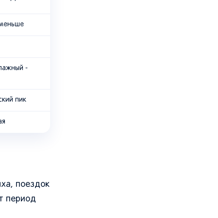
 меньше
лажный -
ский пик
ая
ыха, поездок
от период