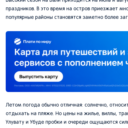
Высокий сезон на Бали приходится на июль и авг
праздников. В это время на остров приезжает мно
популярные районы становятся заметно более за
Летом погода обычно отличная: солнечно, относи
отдыхать на пляже. Но цены на жилье, виллы, тра
Улувату и Убуде пробки и очереди ощущаются сил