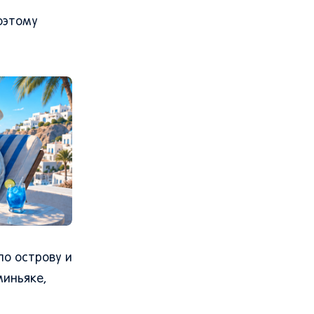
х
оэтому
по острову и
миньяке,