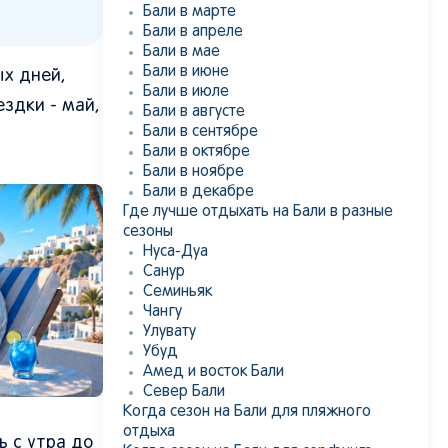
Бали в марте
Бали в апреле
Бали в мае
Бали в июне
ых дней,
Бали в июле
здки - май,
Бали в августе
Бали в сентябре
Бали в октябре
Бали в ноябре
Бали в декабре
Где лучше отдыхать на Бали в разные
сезоны
Нуса-Дуа
Санур
Семиньяк
Чангу
Улувату
Убуд
Амед и восток Бали
Север Бали
Когда сезон на Бали для пляжного
отдыха
ь с утра до