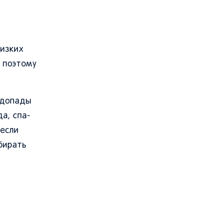
низких
, поэтому
водопады
а, спа-
 если
ыбирать