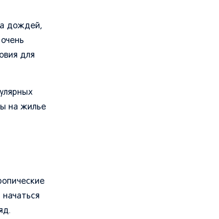
на дождей,
 очень
ловия для
пулярных
ны на жилье
ропические
 начаться
яд.