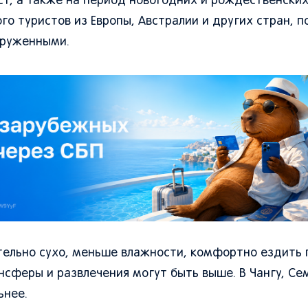
уст, а также на период новогодних и рождественски
го туристов из Европы, Австралии и других стран, п
груженными.
тельно сухо, меньше влажности, комфортно ездить 
нсферы и развлечения могут быть выше. В Чангу, Се
ьнее.