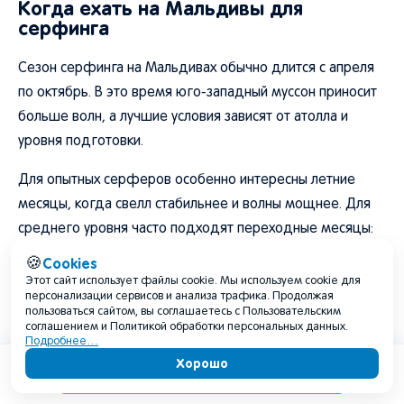
Когда ехать на Мальдивы для
серфинга
Сезон серфинга на Мальдивах обычно длится с апреля
по октябрь. В это время юго-западный муссон приносит
больше волн, а лучшие условия зависят от атолла и
уровня подготовки.
Для опытных серферов особенно интересны летние
месяцы, когда свелл стабильнее и волны мощнее. Для
среднего уровня часто подходят переходные месяцы:
апрель, май, октябрь. Новичкам лучше выбирать серф-
Cookies
🍪
школы и острова, где есть безопасные условия и
Этот сайт использует файлы cookie. Мы используем cookie для
персонализации сервисов и анализа трафика. Продолжая
инструкторы.
пользоваться сайтом, вы соглашаетесь с Пользовательским
соглашением и Политикой обработки персональных данных.
Если главная цель - спокойная лагуна и купание без волн,
Подробнее…
Хорошо
серф-сезон может быть не лучшим выбором. А если
Содержание
нужны волны, наоборот, сухой зимний сезон может