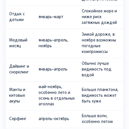
Спокойнее море и
Отдых с
январь–март
ниже риск
детьми
затяжных дождей
Зимой дороже, в
Медовый
январь–апрель,
ноябре возможны
месяц
ноябрь
погодные
компромиссы
Обычно лучше
Дайвинг и
январь–апрель
видимость под
снорклинг
водой
май–ноябрь,
Манты и
Больше планктона,
особенно лето и
китовые
видимость может
осень в отдельных
акулы
быть хуже
атоллах
Больше волн,
Серфинг
апрель–октябрь
особенно летом