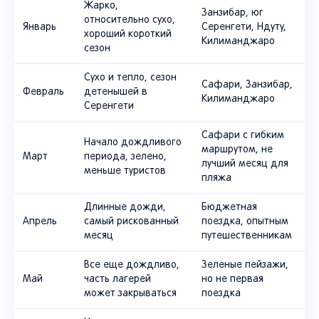
Жарко,
Занзибар, юг
относительно сухо,
Январь
Серенгети, Ндуту,
хороший короткий
Килиманджаро
сезон
Сухо и тепло, сезон
Сафари, Занзибар,
Февраль
детенышей в
Килиманджаро
Серенгети
Сафари с гибким
Начало дождливого
маршрутом, не
Март
периода, зелено,
лучший месяц для
меньше туристов
пляжа
Длинные дожди,
Бюджетная
Апрель
самый рискованный
поездка, опытным
месяц
путешественникам
Все еще дождливо,
Зеленые пейзажи,
Май
часть лагерей
но не первая
может закрываться
поездка