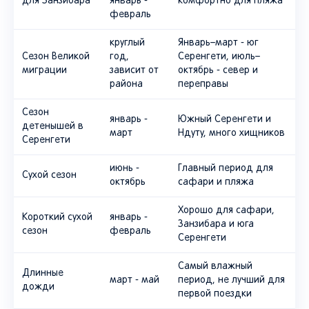
для Занзибара
январь -
комфортно для пляжа
февраль
круглый
Январь–март - юг
Сезон Великой
год,
Серенгети, июль–
миграции
зависит от
октябрь - север и
района
переправы
Сезон
январь -
Южный Серенгети и
детенышей в
март
Ндуту, много хищников
Серенгети
июнь -
Главный период для
Сухой сезон
октябрь
сафари и пляжа
Хорошо для сафари,
Короткий сухой
январь -
Занзибара и юга
сезон
февраль
Серенгети
Самый влажный
Длинные
март - май
период, не лучший для
дожди
первой поездки