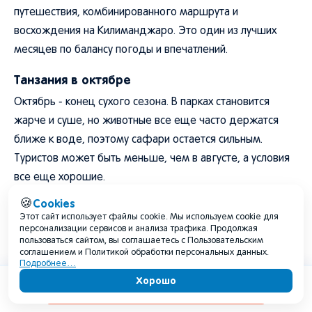
путешествия, комбинированного маршрута и
восхождения на Килиманджаро. Это один из лучших
месяцев по балансу погоды и впечатлений.
Танзания в октябре
Октябрь - конец сухого сезона. В парках становится
жарче и суше, но животные все еще часто держатся
ближе к воде, поэтому сафари остается сильным.
Туристов может быть меньше, чем в августе, а условия
все еще хорошие.
Cookies
🍪
Занзибар в октябре обычно подходит для пляжа. К
Этот сайт использует файлы cookie. Мы используем cookie для
концу месяца вероятность коротких дождей может
персонализации сервисов и анализа трафика. Продолжая
пользоваться сайтом, вы соглашаетесь с Пользовательским
расти, но октябрь все равно часто остается удачным для
соглашением и Политикой обработки персональных данных.
отдыха.
Подробнее…
Хорошо
Содержание
Лучи солнца сквозь листву дерева