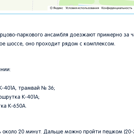
орцово-паркового ансамбля доезжают примерно за ч
ое шоссе, оно проходит рядом с комплексом.
нии:
К-401А, трамвай № 36;
ршрутка К-401А;
ка К-650А.
ь около 20 минут. Дальше можно пройти пешком (20-