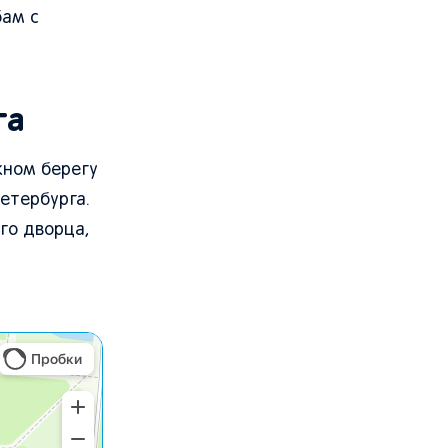
бам с
га
жном берегу
етербурга.
го дворца,