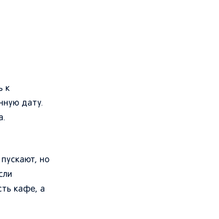
ь к
нную дату.
а.
пускают, но
сли
сть кафе, а