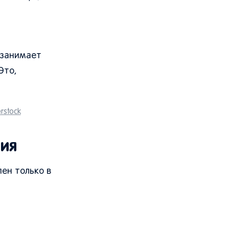
 занимает
Это,
rstock
ния
пен только в