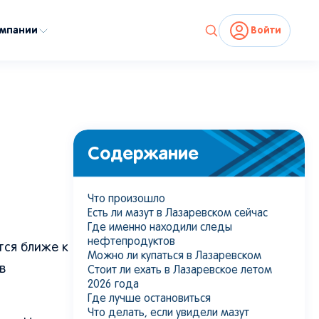
омпании
Войти
ом костюме проводит экологическую инспекцию и отбирает пробы
пляже. Источник:
Shutterstock
, DJ Creative Studio
Содержание
Что произошло
Есть ли мазут в Лазаревском сейчас
Где именно находили следы
нефтепродуктов
тся ближе к
Можно ли купаться в Лазаревском
в
Стоит ли ехать в Лазаревское летом
2026 года
Где лучше остановиться
Что делать, если увидели мазут