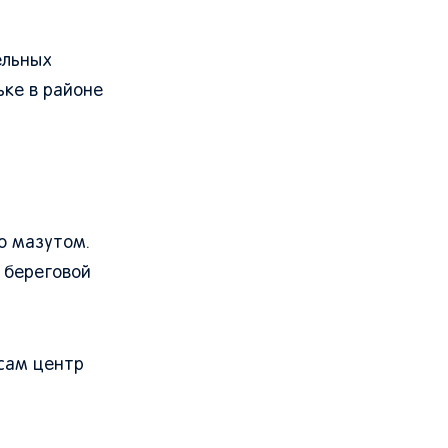
ельных
ьке в районе
о мазутом.
 береговой
 сам центр