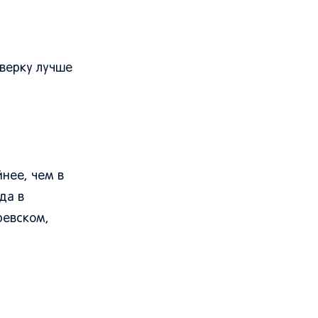
оверку лучше
нее, чем в
да в
ревском,