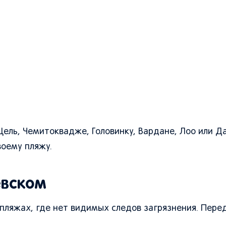
Щель, Чемитоквадже, Головинку, Вардане, Лоо или Д
воему пляжу.
евском
пляжах, где нет видимых следов загрязнения. Пере