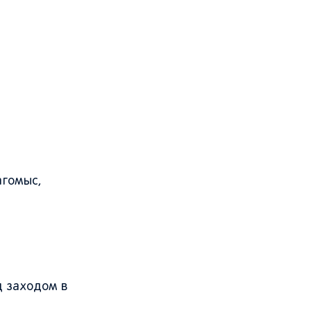
агомыс,
д заходом в