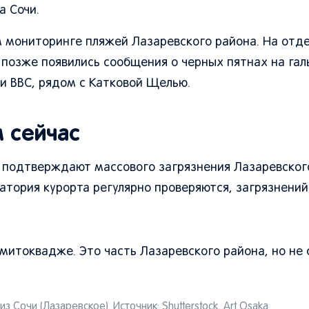
а Сочи.
м мониторинге пляжей Лазаревского района. На отд
 позже появились сообщения о черных пятнах на гал
 ВВС, рядом с Катковой Щелью.
м сейчас
 подтверждают массового загрязнения Лазаревског
тория курорта регулярно проверяются, загрязнений
емитоквадже. Это часть Лазаревского района, но не
з Сочи (Лазаревское). Источник:
Shutterstock
, Art Osaka