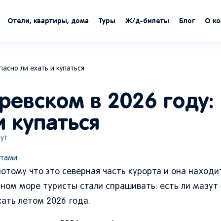
Отели, квартиры, дома
Туры
Ж/д-билеты
Блог
О к
Рабочий в защитн
пасно ли ехать и купаться
нефти и воды на 
аревском в 2026 году:
и купаться
ут
тами.
отому что это северная часть курорта и она находи
ном море туристы стали спрашивать: есть ли мазут 
хать летом 2026 года.