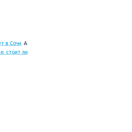
т в Сочи
. А
е: стоит ли