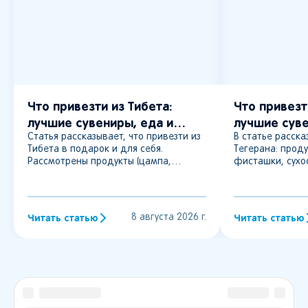
Что привезти из Тибета:
Что привезт
лучшие сувениры, еда и
лучшие сув
подарки
и подарки
Статья рассказывает, что привезти из
В статье расска
Тибета в подарок и для себя.
Тегерана: прод
Рассмотрены продукты (цампа,
фисташки, сухоф
сушёное мясо яка), напитки (тибетский
розовая вода), 
чай), сувениры (благовония, танки),
Приведены ори
одежда и текстиль (шарфы, ковры), а
томанах, а такж
также украшения. Приведены
Большой базар,
Читать статью
Читать статью
8 августа 2026 г.
ориентировочные цены, места
переулок Марви
покупок в Лхасе и советы по выбору
выбору качеств
качественных изделий.
минакари и дру
описаны правил
товаров из Иран