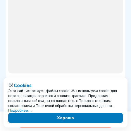
Нужна помощь?
support@travelto.ru
Хотите работать в нашей команде?
support@travelto.ru
Хотите стать автором блога?
blog@travelto.ru
Cookies
🍪
Экскурсии
Этот сайт использует файлы cookie. Мы используем cookie для
персонализации сервисов и анализа трафика. Продолжая
пользоваться сайтом, вы соглашаетесь с Пользовательским
соглашением и Политикой обработки персональных данных.
Отели, квартиры, дома
Подробнее…
Хорошо
Содержание
Туры