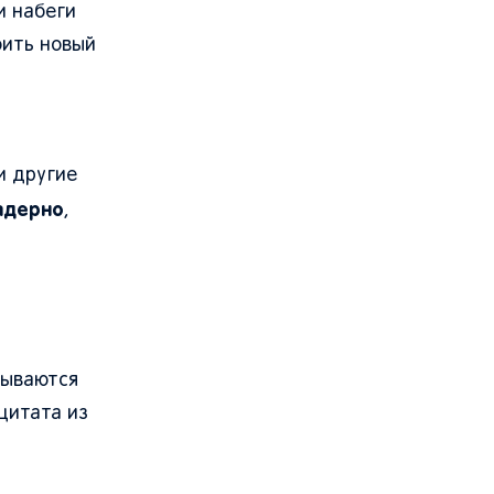
 и набеги
оить новый
и другие
адерно
,
рываются
цитата из