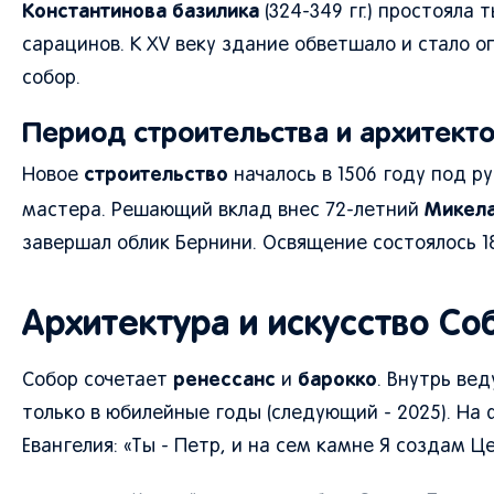
Константинова базилика
(324-349 гг.) простояла 
сарацинов. К XV веку здание обветшало и стало 
собор.
Период строительства и архитект
строительство
Новое
началось в 1506 году под 
Микел
мастера. Решающий вклад внес 72-летний
завершал облик Бернини. Освящение состоялось 18
Архитектура и искусство Со
ренессанс
барокко
Собор сочетает
и
. Внутрь ве
только в юбилейные годы (следующий - 2025). На 
Евангелия: «Ты - Петр, и на сем камне Я создам Ц