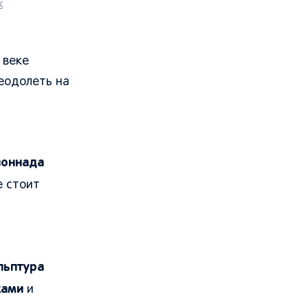
k
 веке
еодолеть на
лоннада
е стоит
льптура
ками
и