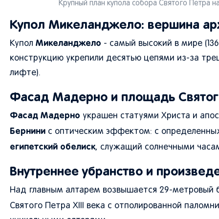
Крупный план купола собора Святого Петра на
Купол Микеланджело: вершина ар
Микеланджело
Купол
- самый высокий в мире (136
конструкцию укрепили десятью цепями из-за трещ
лифте).
Фасад Мадерно и площадь Святог
Фасад Мадерно
украшен статуями Христа и апос
Бернини
с оптическим эффектом: с определенных
египетский обелиск
, служащий солнечными часа
Внутреннее убранство и произведе
Над главным алтарем возвышается 29-метровый
Святого Петра XIII века с отполированной палом