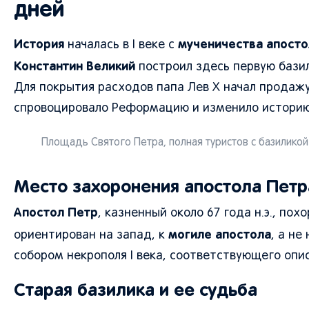
дней
История
мученичества апосто
началась в I веке с
Константин Великий
построил здесь первую базили
Для покрытия расходов папа Лев X начал продаж
спровоцировало Реформацию и изменило историю
Площадь Святого Петра, полная туристов с базиликой
Место захоронения апостола Петр
Апостол Петр
, казненный около 67 года н.э., по
могиле апостола
ориентирован на запад, к
, а не
собором некрополя I века, соответствующего опи
Старая базилика и ее судьба