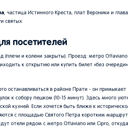
на
, частица Истинного Креста, плат Вероники и глав
и святых.
ля посетителей
 (плечи и колени закрыты). Проезд: метро Ottaviano
ходить к открытию или купить билет «без очереди» (
го останавливаться в районе Прати - он примыкает 
лок к собору пешком (10-15 минут). Здесь много уют
кой кухней. Если хочется быть ближе к историческо
няются с площадью Святого Петра коротким маршру
ут отели рядом с метро Ottaviano или Cipro, откуд