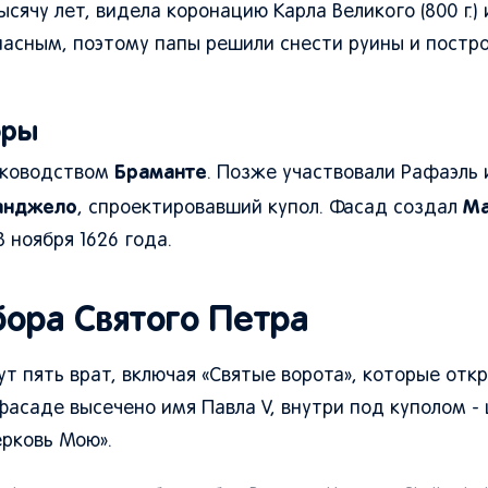
тысячу лет, видела коронацию Карла Великого (800 г.)
опасным, поэтому папы решили снести руины и постр
оры
Браманте
руководством
. Позже участвовали Рафаэль 
анджело
М
, спроектировавший купол. Фасад создал
 ноября 1626 года.
бора Святого Петра
дут пять врат, включая «Святые ворота», которые отк
фасаде высечено имя Павла V, внутри под куполом - 
ерковь Мою».