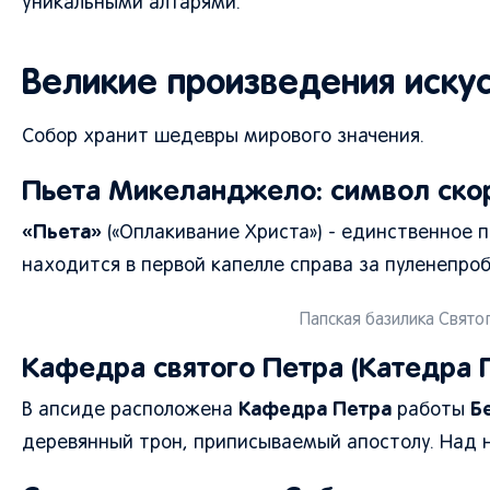
уникальными алтарями.
Великие произведения искус
Собор хранит шедевры мирового значения.
Пьета Микеланджело: символ ско
«Пьета»
(«Оплакивание Христа») - единственное
находится в первой капелле справа за пуленепро
Папская базилика Святог
Кафедра святого Петра (Катедра 
Кафедра Петра
Б
В апсиде расположена
работы
деревянный трон, приписываемый апостолу. Над н