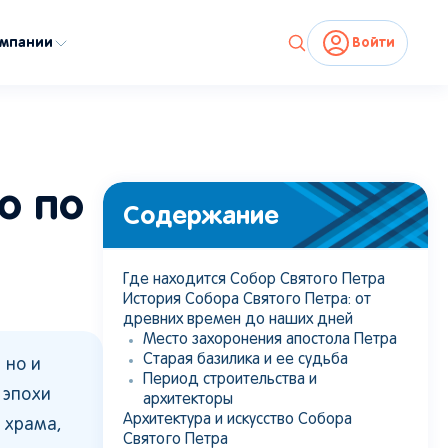
омпании
Войти
Источник:
shutterstock.com
о по
Содержание
Где находится Собор Святого Петра
История Собора Святого Петра: от
древних времен до наших дней
Место захоронения апостола Петра
Старая базилика и ее судьба
 но и
Период строительства и
 эпохи
архитекторы
Архитектура и искусство Собора
 храма,
Святого Петра