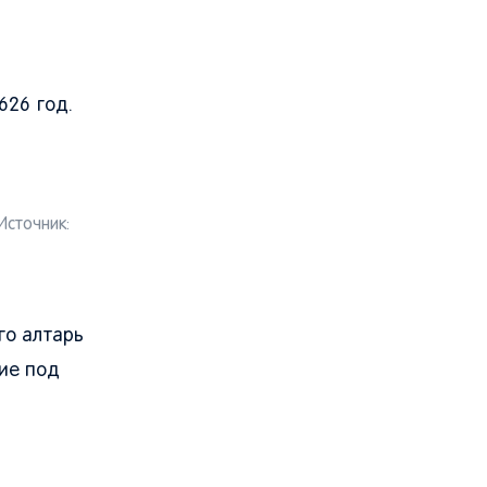
р
626 год.
Источник:
ого алтарь
чие под