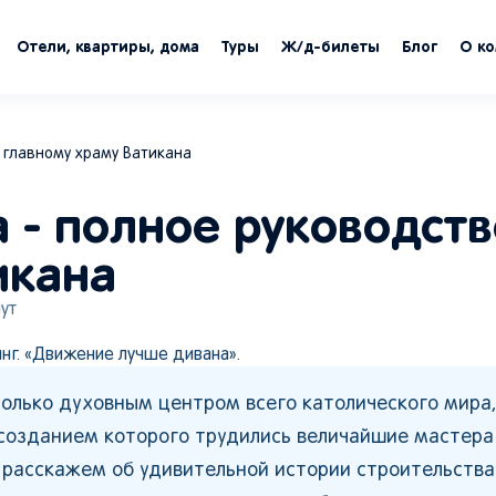
Отели, квартиры, дома
Туры
Ж/д-билеты
Блог
О к
 главному храму Ватикана
 - полное руководств
икана
ут
инг. «Движение лучше дивана».
только духовным центром всего католического мира,
озданием которого трудились величайшие мастера
 расскажем об удивительной истории строительства