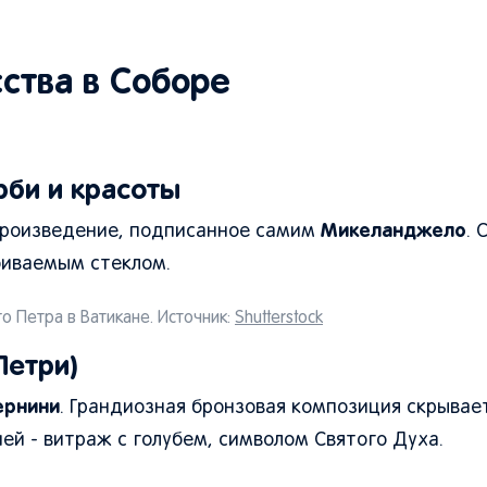
ства в Соборе
рби и красоты
Микеланджело
 произведение, подписанное самим
. 
биваемым стеклом.
о Петра в Ватикане. Источник:
Shutterstock
Петри)
ернини
. Грандиозная бронзовая композиция скрывае
ей - витраж с голубем, символом Святого Духа.