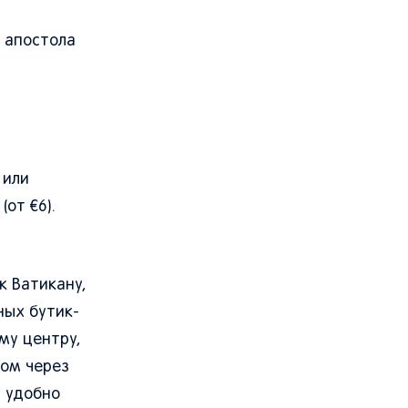
а апостола
 или
от €6).
к Ватикану,
ных бутик-
му центру,
том через
а удобно