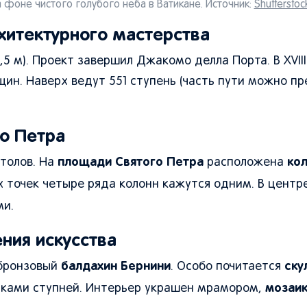
 фоне чистого голубого неба в Ватикане. Источник:
Shutterstoc
хитектурного мастерства
,5 м). Проект завершил Джакомо делла Порта. В XVIII
ин. Наверх ведут 551 ступень (часть пути можно пр
о Петра
площади Святого Петра
ко
толов. На
расположена
 точек четыре ряда колонн кажутся одним. В центр
ми.
ния искусства
балдахин Бернини
ску
 бронзовый
. Особо почитается
мозаи
никами ступней. Интерьер украшен мрамором,