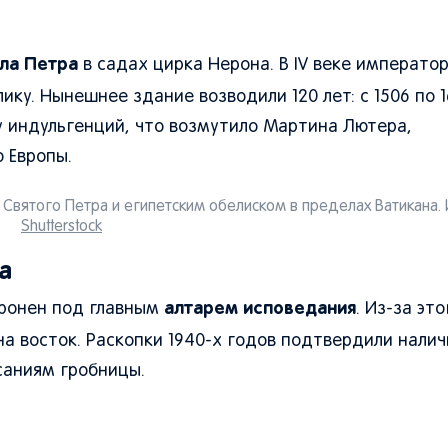
ла Петра
в садах цирка Нерона. В IV веке императо
ку. Нынешнее здание возводили 120 лет: с 1506 по 1
у индульгенций, что возмутило Мартина Лютера,
 Европы.
 Святого Петра и египетским обелиском в пределах Ватикана. 
Shutterstock
а
алтарем исповедания
хоронен под главным
. Из-за эт
 на восток. Раскопки 1940-х годов подтвердили нали
саниям гробницы.