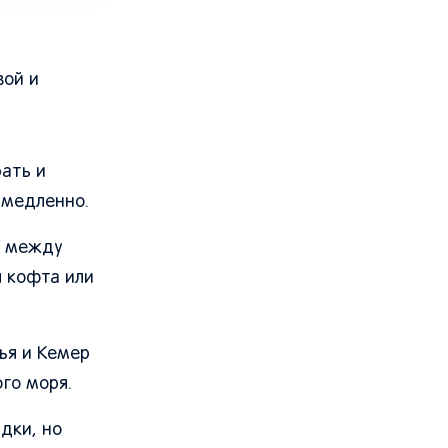
вой и
ать и
 медленно.
о между
я кофта или
ья и Кемер
го моря.
дки, но