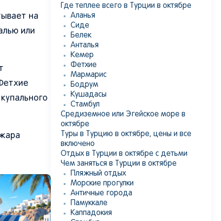
Где теплее всего в Турции в октябре
тывает на
Аланья
Сиде
алью или
Белек
Анталья
Кемер
Фетхие
т
Мармарис
 Фетхие
Бодрум
Кушадасы
 купального
Стамбул
Средиземное или Эгейское море в
октябре
Туры в Турцию в октябре, цены и все
 жара
включено
Отдых в Турции в октябре с детьми
Чем заняться в Турции в октябре
Пляжный отдых
Морские прогулки
Античные города
Памуккале
Каппадокия