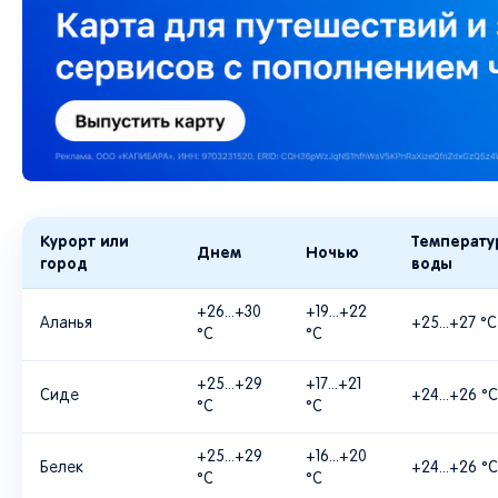
Курорт или
Температу
Днем
Ночью
город
воды
+26...+30
+19...+22
Аланья
+25...+27 °C
°C
°C
+25...+29
+17...+21
Сиде
+24...+26 °C
°C
°C
+25...+29
+16...+20
Белек
+24...+26 °C
°C
°C