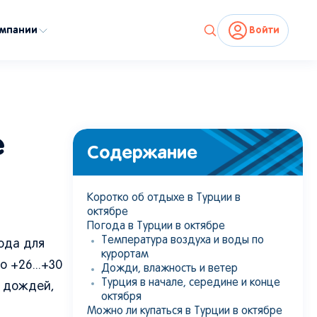
омпании
Войти
shutterstock.com
, monticello
е
Содержание
Коротко об отдыхе в Турции в
октябре
Погода в Турции в октябре
Температура воздуха и воды по
ода для
курортам
 +26...+30
Дожди, влажность и ветер
Турция в начале, середине и конце
ь дождей,
октября
Можно ли купаться в Турции в октябре