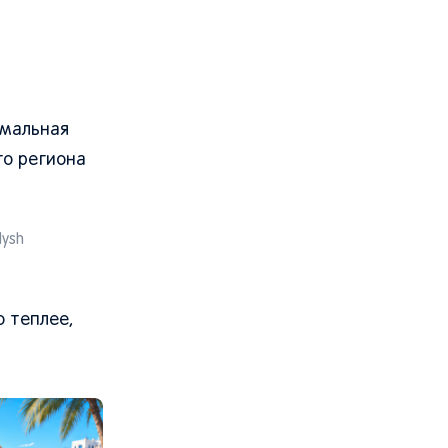
имальная
го региона
lysh
о теплее,