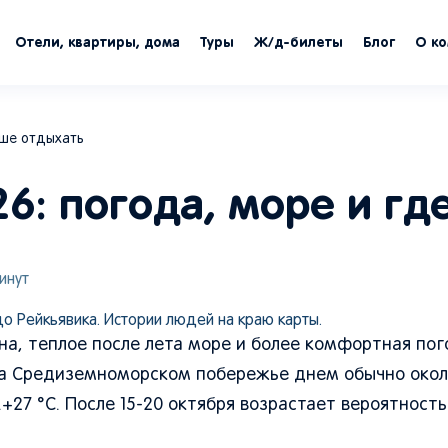
Отели, квартиры, дома
Туры
Ж/д-билеты
Блог
О к
чше отдыхать
26: погода, море и гд
инут
 Рейкьявика. Истории людей на краю карты.
она, теплое после лета море и более комфортная пог
 на Средиземноморском побережье днем обычно около
.+27 °C. После 15-20 октября возрастает вероятност