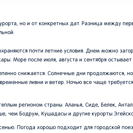
курорта, но и от конкретных дат. Разница между пер
льной.
охраняются почти летние условия. Днем можно загор
ары. Море после июля, августа и сентября остывает
епенно снижается. Солнечные дни продолжаются, н
временные ливни и ветер. Ночью все чаще требуетс
плым регионом страны. Аланья, Сиде, Белек, Антал
е, чем Бодрум, Кушадасы и другие курорты Эгейско
сенью. Погода хорошо подходит для городской поез