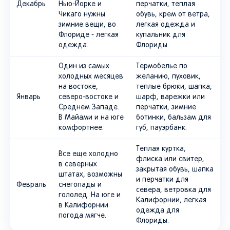
Декабрь
Нью-Йорке и
перчатки, теплая
Чикаго нужны
обувь, крем от ветра,
зимние вещи, во
легкая одежда и
Флориде - легкая
купальник для
одежда.
Флориды.
Один из самых
Термобелье по
холодных месяцев
желанию, пуховик,
на востоке,
теплые брюки, шапка,
Январь
северо-востоке и
шарф, варежки или
Среднем Западе.
перчатки, зимние
В Майами и на юге
ботинки, бальзам для
комфортнее.
губ, пауэрбанк.
Теплая куртка,
Все еще холодно
флиска или свитер,
в северных
закрытая обувь, шапка
штатах, возможны
и перчатки для
Февраль
снегопады и
севера, ветровка для
гололед. На юге и
Калифорнии, легкая
в Калифорнии
одежда для
погода мягче.
Флориды.