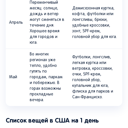
Переменчивый
месяц: солнце,
Демисезонная куртка,
дождь и ветер
кофта, футболки или
могут сменяться в
лонгсливы, брюки,
Апрель
течение дня.
удобные кроссовки,
Хорошее время
зонт, SPF-крем,
для городов и
головной убор для юга.
юга.
Во многих
Футболки, лонгслив,
регионах уже
легкая куртка или
тепло, удобно
ветровка, кроссовки,
гулять по
очки, SPF-крем,
Май
городам, паркам
головной убор,
и побережью. В
купальник для юга,
горах возможны
флиска для парков и
прохладные
Сан-Франциско.
вечера.
Список вещей в США на 1 день