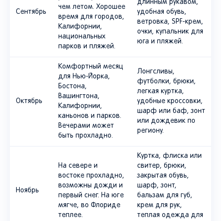
длинным рукавом,
чем летом. Хорошее
Сентябрь
удобная обувь,
время для городов,
ветровка, SPF-крем,
Калифорнии,
очки, купальник для
национальных
юга и пляжей.
парков и пляжей.
Комфортный месяц
Лонгсливы,
для Нью-Йорка,
футболки, брюки,
Бостона,
легкая куртка,
Вашингтона,
Октябрь
удобные кроссовки,
Калифорнии,
шарф или баф, зонт
каньонов и парков.
или дождевик по
Вечерами может
региону.
быть прохладно.
Куртка, флиска или
На севере и
свитер, брюки,
востоке прохладно,
закрытая обувь,
возможны дожди и
шарф, зонт,
Ноябрь
первый снег. На юге
бальзам для губ,
мягче, во Флориде
крем для рук,
теплее.
теплая одежда для