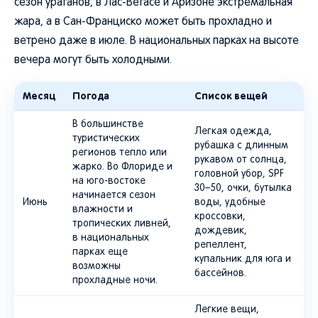
сезон ураганов, в Лас-Вегасе и Аризоне экстремальная
жара, а в Сан-Франциско может быть прохладно и
ветрено даже в июле. В национальных парках на высоте
вечера могут быть холодными.
Месяц
Погода
Список вещей
В большинстве
Легкая одежда,
туристических
рубашка с длинным
регионов тепло или
рукавом от солнца,
жарко. Во Флориде и
головной убор, SPF
на юго-востоке
30–50, очки, бутылка
начинается сезон
Июнь
воды, удобные
влажности и
кроссовки,
тропических ливней,
дождевик,
в национальных
репеллент,
парках еще
купальник для юга и
возможны
бассейнов.
прохладные ночи.
Легкие вещи,