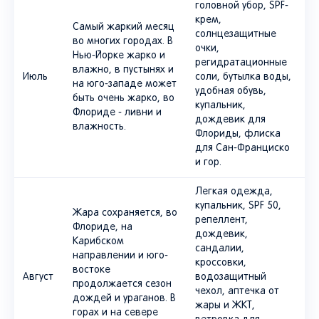
головной убор, SPF-
крем,
Самый жаркий месяц
солнцезащитные
во многих городах. В
очки,
Нью-Йорке жарко и
регидратационные
влажно, в пустынях и
Июль
соли, бутылка воды,
на юго-западе может
удобная обувь,
быть очень жарко, во
купальник,
Флориде - ливни и
дождевик для
влажность.
Флориды, флиска
для Сан-Франциско
и гор.
Легкая одежда,
купальник, SPF 50,
Жара сохраняется, во
репеллент,
Флориде, на
дождевик,
Карибском
сандалии,
направлении и юго-
кроссовки,
востоке
Август
водозащитный
продолжается сезон
чехол, аптечка от
дождей и ураганов. В
жары и ЖКТ,
горах и на севере