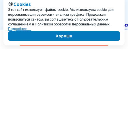
Cookies
🍪
Последние публикации
Этот сайт использует файлы cookie. Мы используем cookie для
Открыть наш блог
персонализации сервисов и анализа трафика. Продолжая
пользоваться сайтом, вы соглашаетесь с Пользовательским
соглашением и Политикой обработки персональных данных.
Подробнее…
Хорошо
Содержание
Что привезти из Териберки:
Что привезт
лучшие сувениры, еда и
лучшие сув
подарки
и подарки
Статья рассказывает, что привезти из
В статье рассм
Териберки: гастрономические
Темрюка: вино, 
подарки, такие как копчёная рыба,
косметика с вул
морепродукты и ягоды, а также
сувениры. Прив
сувениры - керамику, одежду и
ориентировочны
украшения. Приведены
популярных пода