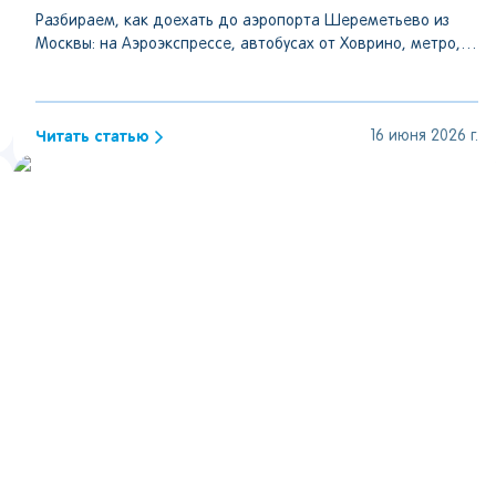
Разбираем, как доехать до аэропорта Шереметьево из
Москвы: на Аэроэкспрессе, автобусах от Ховрино, метро,
такси и ночью, с ценами, временем в пути и маршрутами.
Читать статью
16 июня 2026 г.