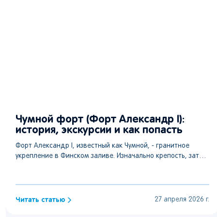
Чумной форт (Форт Александр I):
история, экскурсии и как попасть
Форт Александр I, известный как Чумной, - гранитное
укрепление в Финском заливе. Изначально крепость, затем
секретная лаборатория по борьбе с чумой, позже
заброшенный остров и место рейвов. Сейчас
отреставрирован, открыт для экскурсий. В статье —
история, факты и информация о посещении.
Читать статью
27 апреля 2026 г.