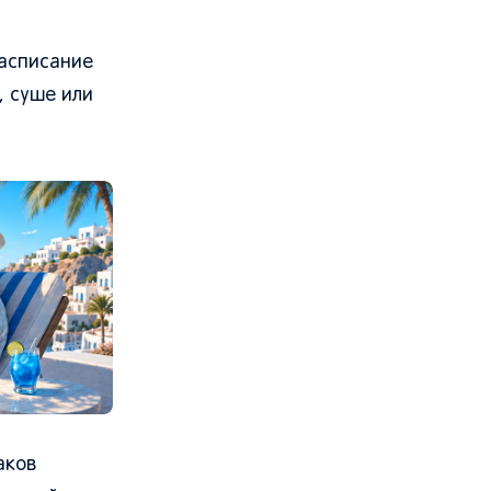
расписание
, суше или
аков