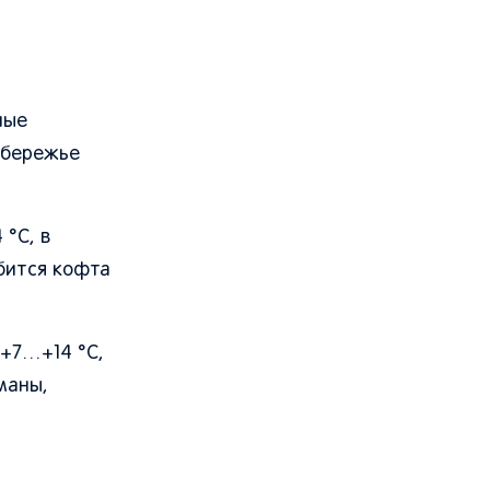
ные
обережье
 °C, в
бится кофта
 +7…+14 °C,
маны,