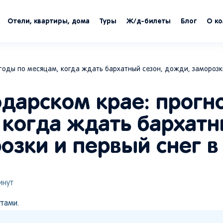
Отели, квартиры, дома
Туры
Ж/д-билеты
Блог
О к
годы по месяцам, когда ждать бархатный сезон, дожди, заморозки
одарском крае: прогн
 когда ждать бархат
озки и первый снег в
нут
тами.