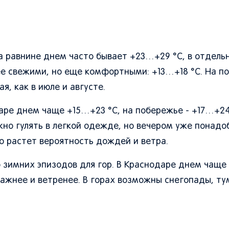
на равнине днем часто бывает +23…+29 °C, в отдель
лее свежими, но еще комфортными: +13…+18 °C. На п
я, как в июле и августе.
даре днем чаще +15…+23 °C, на побережье - +17…+24
жно гулять в легкой одежде, но вечером уже понадо
но растет вероятность дождей и ветра.
о зимних эпизодов для гор. В Краснодаре днем чаще
лажнее и ветренее. В горах возможны снегопады, ту