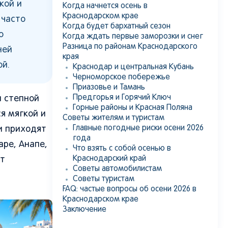
кой и
Когда начнется осень в
Краснодарском крае
 часто
Когда будет бархатный сезон
о
Когда ждать первые заморозки и снег
Разница по районам Краснодарского
ней
края
ой.
Краснодар и центральная Кубань
Черноморское побережье
Приазовье и Тамань
Предгорья и Горячий Ключ
и степной
Горные районы и Красная Поляна
я мягкой и
Советы жителям и туристам
Главные погодные риски осени 2026
и приходят
года
аре, Анапе,
Что взять с собой осенью в
Краснодарский край
ет
Советы автомобилистам
Советы туристам
FAQ: частые вопросы об осени 2026 в
Краснодарском крае
Заключение