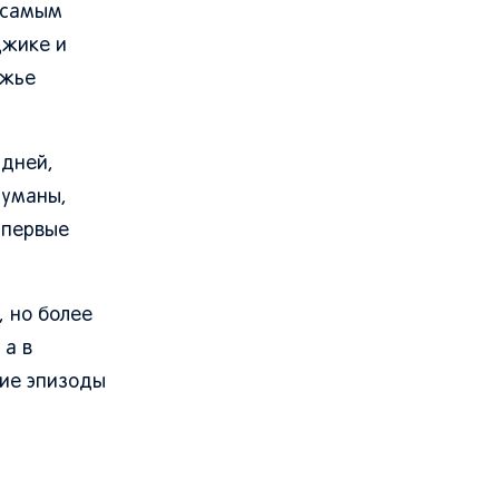
т самым
джике и
ежье
 дней,
туманы,
 первые
 но более
 а в
ние эпизоды