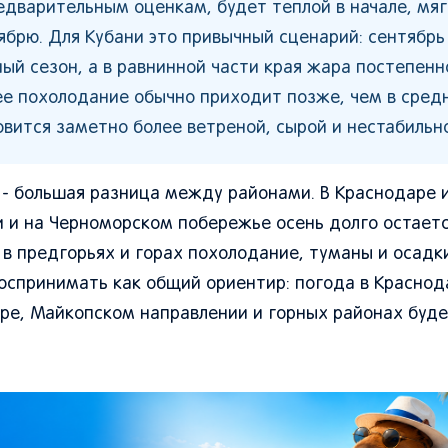
едварительным оценкам, будет теплой в начале, мяг
ябрю. Для Кубани это привычный сценарий: сентябрь
ый сезон, а в равнинной части края жара постепенн
ее похолодание обычно приходит позже, чем в сред
овится заметно более ветреной, сырой и нестабильн
 - большая разница между районами. В Краснодаре 
и и на Черноморском побережье осень долго остаетс
а в предгорьях и горах похолодание, туманы и осадк
оспринимать как общий ориентир: погода в Краснод
ире, Майкопском направлении и горных районах буд