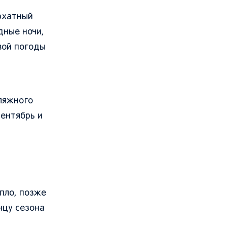
рхатный
дные ночи,
вой погоды
пляжного
сентябрь и
пло, позже
нцу сезона