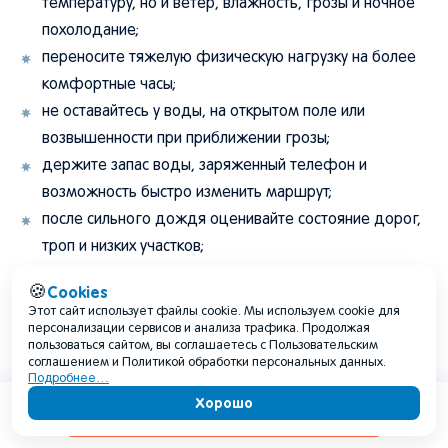
температуру, но и ветер, влажность, грозы и ночное
похолодание;
переносите тяжелую физическую нагрузку на более
комфортные часы;
не оставайтесь у воды, на открытом поле или
возвышенности при приближении грозы;
держите запас воды, заряженный телефон и
возможность быстро изменить маршрут;
после сильного дождя оценивайте состояние дорог,
троп и низких участков;
при официальных предупреждениях откладывайте
Cookies
🍪
открытую часть программы;
Этот сайт использует файлы cookie. Мы используем cookie для
для дачи сверяйте полив и обработку растений с
персонализации сервисов и анализа трафика. Продолжая
пользоваться сайтом, вы соглашаетесь с Пользовательским
фактическими осадками, а не только с месячным
соглашением и Политикой обработки персональных данных.
Подробнее…
прогнозом.
Хорошо
Содержание
Для поездки на несколько дней разумный базовый