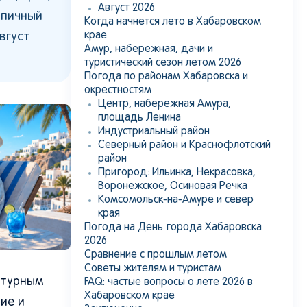
Август 2026
ипичный
Когда начнется лето в Хабаровском
крае
вгуст
Амур, набережная, дачи и
туристический сезон летом 2026
Погода по районам Хабаровска и
окрестностям
Центр, набережная Амура,
площадь Ленина
Индустриальный район
Северный район и Краснофлотский
район
Пригород: Ильинка, Некрасовка,
Воронежское, Осиновая Речка
Комсомольск-на-Амуре и север
края
Погода на День города Хабаровска
2026
Сравнение с прошлым летом
Советы жителям и туристам
атурным
FAQ: частые вопросы о лете 2026 в
Хабаровском крае
ие и