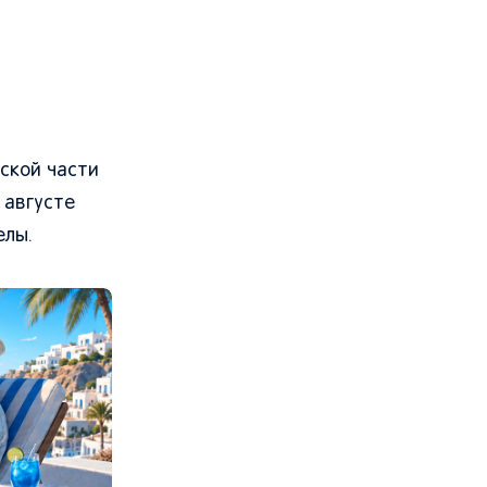
ской части
 августе
елы.