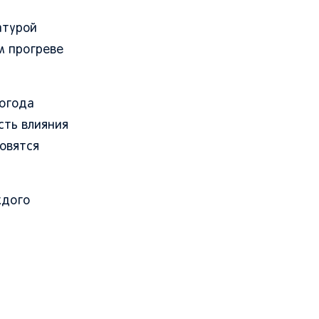
атурой
м прогреве
погода
сть влияния
овятся
ждого