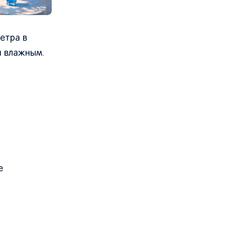
етра в
и влажным.
е