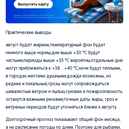
Практические выводы:
август будет жарким;температурный фон будет
немного выше нормы;дни выше +30 °C будут
частыми;периоды выше +35 °C вероятны;отдельные дни
могут приближаться к +38…+40 °C;ночи будут теплыми,
в городах местами душными;дожди возможны, но
редкие и локальные;грозы могут сопровождаться
шквалистым ветром и пылью;суховеи и пожароопасность
останутся важными рисками;точные даты жары, гроз и
ветреных периодов будут уточняться ближе к августу.
Долгосрочный прогноз показывает общий фон месяца,
а не расписание погоды по дням. Поэтому для рыбалки,