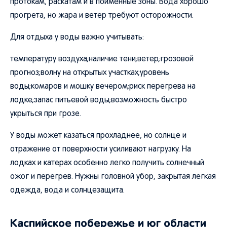
протокам, раскатам и в пойменные зоны. Вода хорошо
прогрета, но жара и ветер требуют осторожности.
Для отдыха у воды важно учитывать:
температуру воздуха;наличие тени;ветер;грозовой
прогноз;волну на открытых участках;уровень
воды;комаров и мошку вечером;риск перегрева на
лодке;запас питьевой воды;возможность быстро
укрыться при грозе.
У воды может казаться прохладнее, но солнце и
отражение от поверхности усиливают нагрузку. На
лодках и катерах особенно легко получить солнечный
ожог и перегрев. Нужны головной убор, закрытая легкая
одежда, вода и солнцезащита.
Каспийское побережье и юг области