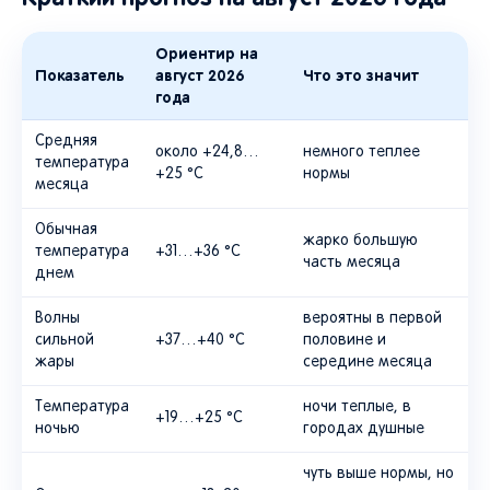
Ориентир на
Показатель
август 2026
Что это значит
года
Средняя
около +24,8…
немного теплее
температура
+25 °C
нормы
месяца
Обычная
жарко большую
температура
+31…+36 °C
часть месяца
днем
Волны
вероятны в первой
сильной
+37…+40 °C
половине и
жары
середине месяца
Температура
ночи теплые, в
+19…+25 °C
ночью
городах душные
чуть выше нормы, но