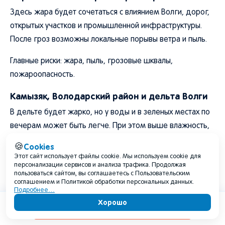
Здесь жара будет сочетаться с влиянием Волги, дорог,
открытых участков и промышленной инфраструктуры.
После гроз возможны локальные порывы ветра и пыль.
Главные риски: жара, пыль, грозовые шквалы,
пожароопасность.
Камызяк, Володарский район и дельта Волги
В дельте будет жарко, но у воды и в зеленых местах по
вечерам может быть легче. При этом выше влажность,
активны насекомые, а грозы на воде опасны.
Cookies
🍪
Этот сайт использует файлы cookie. Мы используем cookie для
Главные риски: жара, комары, грозы на воде, перегрев
персонализации сервисов и анализа трафика. Продолжая
пользоваться сайтом, вы соглашаетесь с Пользовательским
на лодках, пожароопасность в камышах.
соглашением и Политикой обработки персональных данных.
Подробнее…
Икряное, Лиман и юг области
Хорошо
Содержание
Юг области будет жарким, ветреным и сухим. На