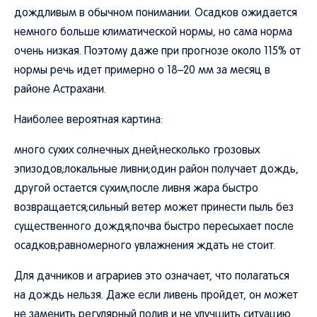
дождливым в обычном понимании. Осадков ожидается
немного больше климатической нормы, но сама норма
очень низкая. Поэтому даже при прогнозе около 115% от
нормы речь идет примерно о 18–20 мм за месяц в
районе Астрахани.
Наиболее вероятная картина:
много сухих солнечных дней;несколько грозовых
эпизодов;локальные ливни;один район получает дождь,
другой остается сухим;после ливня жара быстро
возвращается;сильный ветер может принести пыль без
существенного дождя;почва быстро пересыхает после
осадков;равномерного увлажнения ждать не стоит.
Для дачников и аграриев это означает, что полагаться
на дождь нельзя. Даже если ливень пройдет, он может
не заменить регулярный полив и не улучшить ситуацию