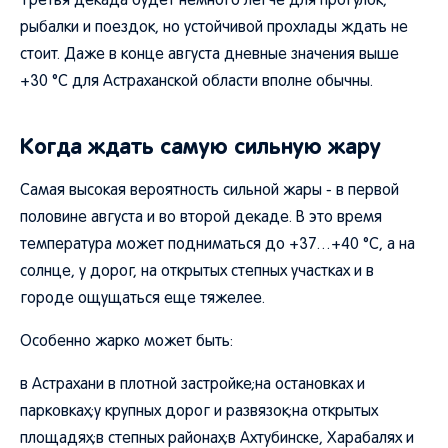
Третья декада будет немного легче для прогулок,
рыбалки и поездок, но устойчивой прохлады ждать не
стоит. Даже в конце августа дневные значения выше
+30 °C для Астраханской области вполне обычны.
Когда ждать самую сильную жару
Самая высокая вероятность сильной жары - в первой
половине августа и во второй декаде. В это время
температура может подниматься до +37…+40 °C, а на
солнце, у дорог, на открытых степных участках и в
городе ощущаться еще тяжелее.
Особенно жарко может быть:
в Астрахани в плотной застройке;на остановках и
парковках;у крупных дорог и развязок;на открытых
площадях;в степных районах;в Ахтубинске, Харабалях и