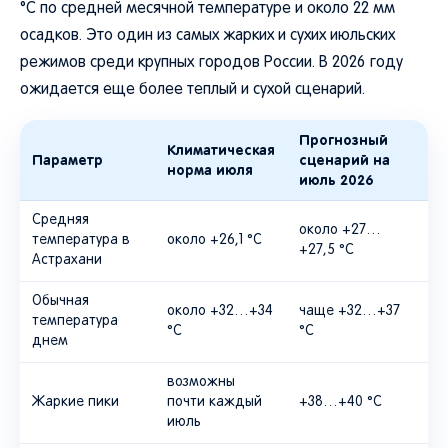
°C по средней месячной температуре и около 22 мм
осадков. Это один из самых жарких и сухих июльских
режимов среди крупных городов России. В 2026 году
ожидается еще более теплый и сухой сценарий.
Прогнозный
Климатическая
Параметр
сценарий на
норма июля
июль 2026
Средняя
около +27…
температура в
около +26,1 °C
+27,5 °C
Астрахани
Обычная
около +32…+34
чаще +32…+37
температура
°C
°C
днем
возможны
Жаркие пики
почти каждый
+38…+40 °C
июль