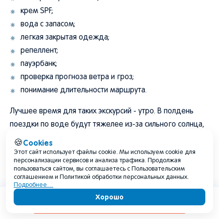
крем SPF;
вода с запасом;
легкая закрытая одежда;
репеллент;
пауэрбанк;
проверка прогноза ветра и гроз;
понимание длительности маршрута.
Лучшее время для таких экскурсий - утро. В полдень
поездки по воде будут тяжелее из-за сильного солнца,
отражения света от воды и риска перегрева. Если
Cookies
🍪
прогнозируются грозы или сильный ветер, экскурсию
Этот сайт использует файлы cookie. Мы используем cookie для
персонализации сервисов и анализа трафика. Продолжая
лучше перенести.
пользоваться сайтом, вы соглашаетесь с Пользовательским
соглашением и Политикой обработки персональных данных.
Подробнее…
Баскунчак, соленые озера и степные
Хорошо
Содержание
маршруты