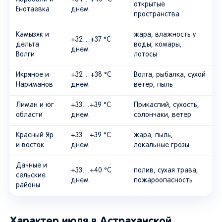
открытые
Енотаевка
днем
пространства
Камызяк и
жара, влажность у
+32…+37 °C
дельта
воды, комары,
днем
Волги
лотосы
Икряное и
+32…+38 °C
Волга, рыбалка, сухой
Нариманов
днем
ветер, пыль
Лиман и юг
+33…+39 °C
Прикаспий, сухость,
области
днем
солончаки, ветер
Красный Яр
+33…+39 °C
жара, пыль,
и восток
днем
локальные грозы
Дачные и
+33…+40 °C
полив, сухая трава,
сельские
днем
пожароопасность
районы
Характер июля в Астраханской