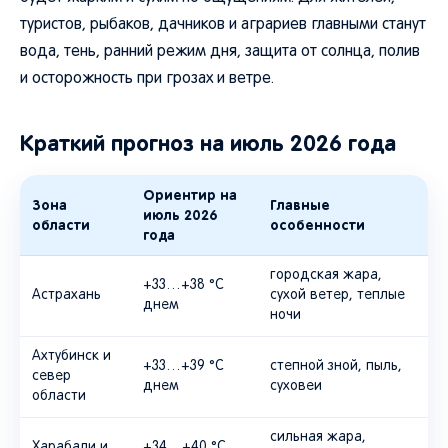
туристов, рыбаков, дачников и аграриев главными станут
вода, тень, ранний режим дня, защита от солнца, полив
и осторожность при грозах и ветре.
Краткий прогноз на июль 2026 года
Ориентир на
Зона
Главные
июль 2026
области
особенности
года
городская жара,
+33…+38 °C
Астрахань
сухой ветер, теплые
днем
ночи
Ахтубинск и
+33…+39 °C
степной зной, пыль,
север
днем
суховеи
области
сильная жара,
Харабали и
+34…+40 °C