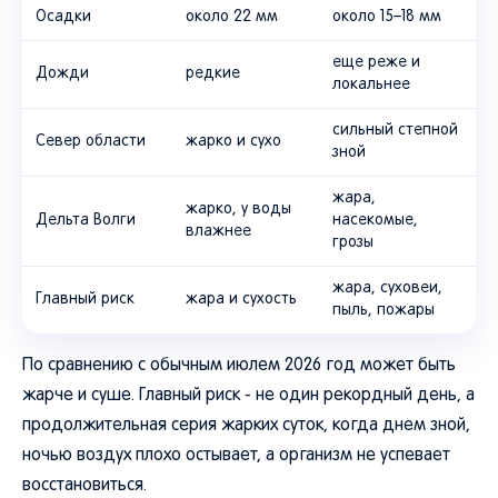
Осадки
около 22 мм
около 15–18 мм
еще реже и
Дожди
редкие
локальнее
сильный степной
Север области
жарко и сухо
зной
жара,
жарко, у воды
Дельта Волги
насекомые,
влажнее
грозы
жара, суховеи,
Главный риск
жара и сухость
пыль, пожары
По сравнению с обычным июлем 2026 год может быть
жарче и суше. Главный риск - не один рекордный день, а
продолжительная серия жарких суток, когда днем зной,
ночью воздух плохо остывает, а организм не успевает
восстановиться.