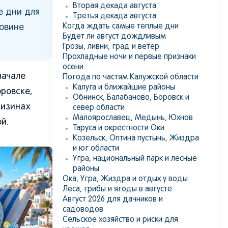
Вторая декада августа
е дни для
Третья декада августа
Когда ждать самые теплые дни
ловине
Будет ли август дождливым
Грозы, ливни, град и ветер
Прохладные ночи и первые признаки
осени
начале
Погода по частям Калужской области
Калуга и ближайшие районы
ровске,
Обнинск, Балабаново, Боровск и
низинах
север области
Малоярославец, Медынь, Юхнов
й.
Таруса и окрестности Оки
Козельск, Оптина пустынь, Жиздра
и юг области
Угра, национальный парк и лесные
районы
Ока, Угра, Жиздра и отдых у воды
Леса, грибы и ягоды в августе
Август 2026 для дачников и
садоводов
Сельское хозяйство и риски для