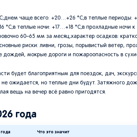
°C;днем чаще всего: +20…+26 °C;в теплые периоды:
6 °C;в теплые ночи: +17…+18 °C;в прохладные ночи к
ровочно 60–65 мм за месяц;характер осадков: крат
сновные риски: ливни, грозы, порывистый ветер, пр
ле дождей, мокрые дороги и пожароопасность в сухи
асти будет благоприятным для поездок, дач, экскурс
ц не ожидается, но теплые дни будут. Затяжного до
лая вещь на вечер всё равно пригодятся.
026 года
 года
Что это значит