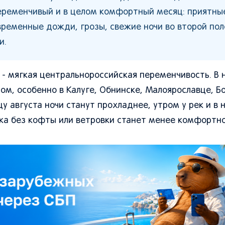
еременчивый и в целом комфортный месяц: приятны
временные дожди, грозы, свежие ночи во второй по
и.
 - мягкая центральнороссийская переменчивость. В 
м, особенно в Калуге, Обнинске, Малоярославце, Бо
у августа ночи станут прохладнее, утром у рек и в 
лка без кофты или ветровки станет менее комфортно