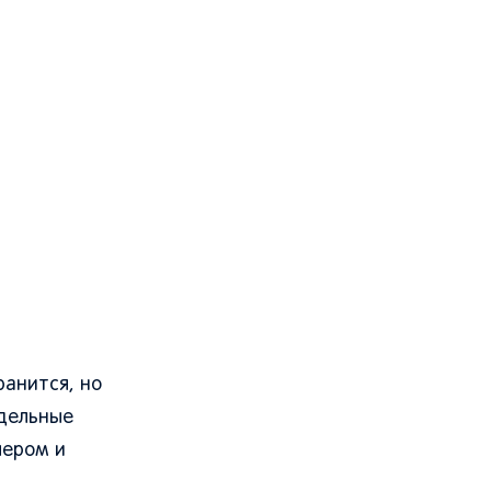
ранится, но
тдельные
чером и