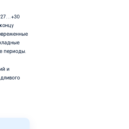
 +27…+30
 концу
ковременные
охладные
е периоды.
ий и
ждливого