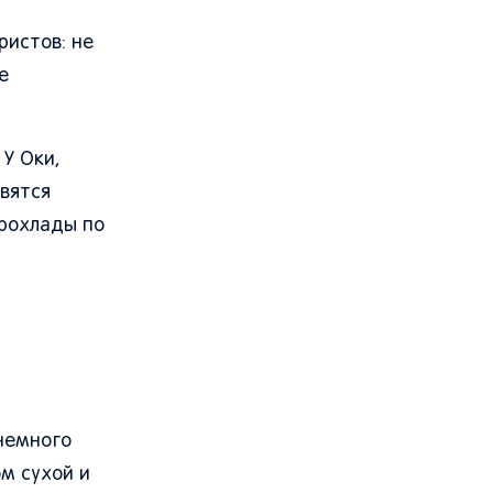
ристов: не
е
 У Оки,
явятся
прохлады по
немного
ом сухой и