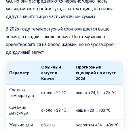
мм, но они распределяются неравномерно: часть
месяца может пройти сухо, а затем один-два ливня
дадут значительную часть месячной суммы.
В 2026 году температурный фон ожидается выше
нормы, а осадки - около нормы. Поэтому можно
ориентироваться на более жаркий, но не чрезмерно
дождливый август.
Обычный
Прогнозный
Параметр
август в
сценарий на август
Керчи
2026
Средняя
около +24 °C
около +24,5…+25 °C
температура
Средний
около +29 °C
чаще +28…+33 °C
максимум
Жаркие дни
обычны
вероятны +34…+36 °C