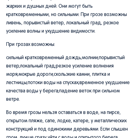
жарких и душных дней. Они могут быть
кратковременными, но сильными. При грозе возможны
ливень, порывистый ветер, локальный град, резкое
усиление волны и ухудшение видимости.
При грозах возможны:
сильный кратковременный дождь;молнии;порывистый
ветер;локальный град;резкое усиление волнения
моря;мокрые дороги;скользкие камни, плитка и
лестницы;потоки воды на спусках;временное ухудшение
качества воды у берега;падение веток при сильном
ветре.
Во время грозы нельзя оставаться в воде, на пирсе,
открытом пляже, сапе, лодке, катере, у металлических
конструкций и под одинокими деревьями. Если слышен
гром, лучше сразу уйти с воды и открытого берега.