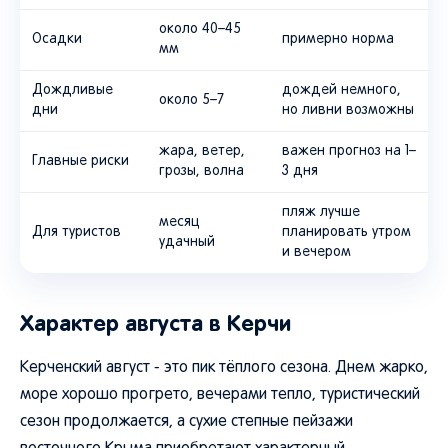
около 40–45
Осадки
примерно норма
мм
Дождливые
дождей немного,
около 5–7
дни
но ливни возможны
жара, ветер,
важен прогноз на 1–
Главные риски
грозы, волна
3 дня
пляж лучше
месяц
Для туристов
планировать утром
удачный
и вечером
Характер августа в Керчи
Керченский август - это пик тёплого сезона. Днем жарко,
море хорошо прогрето, вечерами тепло, туристический
сезон продолжается, а сухие степные пейзажи