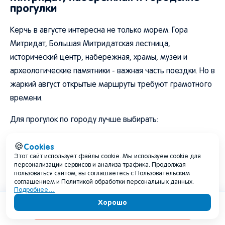
прогулки
Керчь в августе интересна не только морем. Гора
Митридат, Большая Митридатская лестница,
исторический центр, набережная, храмы, музеи и
археологические памятники - важная часть поездки. Но в
жаркий август открытые маршруты требуют грамотного
времени.
Для прогулок по городу лучше выбирать:
раннее утро;вечер после 17:30–18:00;пасмурные, но не
Cookies
🍪
грозовые часы;дни со слабым ветром;маршруты с
Этот сайт использует файлы cookie. Мы используем cookie для
персонализации сервисов и анализа трафика. Продолжая
перерывами в тени.
пользоваться сайтом, вы соглашаетесь с Пользовательским
соглашением и Политикой обработки персональных данных.
В середине дня на лестницах, камне, плитке и открытых
Подробнее…
Хорошо
площадках будет очень жарко. Даже если прогноз
Содержание
показывает +31 °C, по ощущениям на солнце может