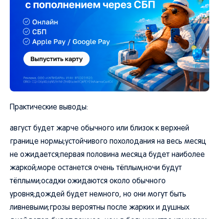
Практические выводы:
август будет жарче обычного или близок к верхней
границе нормы;устойчивого похолодания на весь месяц
не ожидается;первая половина месяца будет наиболее
жаркой;море останется очень тёплым;ночи будут
тёплыми;осадки ожидаются около обычного
уровня;дождей будет немного, но они могут быть
ливневыми;грозы вероятны после жарких и душных