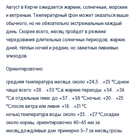
Август в Керчи ожидается жарким, солнечным, морским
и ветреным. Температурный фон может оказаться выше
обычного, но не обязательно экстремальным каждый
день. Скорее всего, месяц пройдет в режиме
чередования длительных солнечных периодов, жарких
дней, тёплых ночей и редких, но заметных ливневых
эпизодов.
Ориентировочно:
средняя температура месяца: около +24,5…+25 °C;днем
чаще всего: +28…+33 °C;в жаркие периоды: +34…+36
°C;в отдельные пики: до +37…+38 °C;ночью: +20…+25
°C;после ветра или ливня: +18…+21 °C
ночью;температура воды: около +25…+27 °C;осадки:
около нормы, ориентировочно 40–45 мм за
месяц;дождливые дни: примерно 5–7 за месяц;грозы: