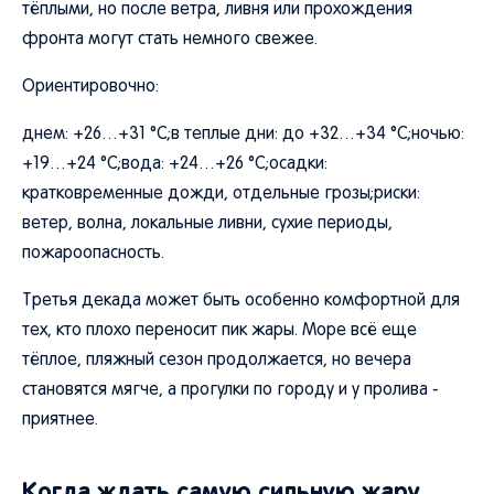
тёплыми, но после ветра, ливня или прохождения
фронта могут стать немного свежее.
Ориентировочно:
днем: +26…+31 °C;в теплые дни: до +32…+34 °C;ночью:
+19…+24 °C;вода: +24…+26 °C;осадки:
кратковременные дожди, отдельные грозы;риски:
ветер, волна, локальные ливни, сухие периоды,
пожароопасность.
Третья декада может быть особенно комфортной для
тех, кто плохо переносит пик жары. Море всё еще
тёплое, пляжный сезон продолжается, но вечера
становятся мягче, а прогулки по городу и у пролива -
приятнее.
Когда ждать самую сильную жару