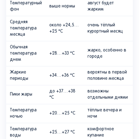
Температурный
август будет
выше нормы
фон
жарким
Средняя
около +24,5…
очень тёплый
температура
+25 °C
курортный месяц
месяца
Обычная
жарко, особенно в
температура
+28…+33 °C
городе
днем
Жаркие
вероятны в первой
+34…+36 °C
периоды
половине месяца
до +37…+38
возможны
Пики жары
°C
отдельными днями
Температура
тёплые вечера и
+20…+25 °C
ночью
ночи
Температура
комфортное
+25…+27 °C
воды
купание