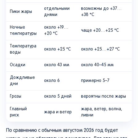
отдельными
возможны до +37…
Пики жары
днями
+38 °C
Ночные
около +19…
чаще +20…+25 °C
температуры
+20 °C
Температура
около +25 °C
около +25…+27 °C
воды
Осадки
около 43 мм
около 40–45 мм
Дождливые
около 6
примерно 5–7
дни
Грозы
около 5 дней
вероятны после жары
Главный
жара, ветер, волна,
жара и ветер
риск
ливни
По сравнению с обычным августом 2026 год будет