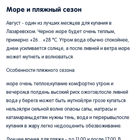
Море и пляжный сезон
Август - один из лучших месяцев для купания в
Лазаревском. Черное море будет очень теплым,
примерно +26…+28 °C. Утром вода обычно спокойнее,
днем усиливается солнце, а после ливней и ветра море
может мутнеть и волноваться.
Особенности пляжного сезона:
море очень теплое;купание комфортно утром и
вечером;в полдень высокий риск ожогов;после ливней
вода у берега может быть мутной;при грозе купаться
нельзя;при сильной волне опасны сапы, матрасы и
катамараны;детям нужны тень, вода и перерывы;после
купания в жару легко недооценить обезвоживание.
Лучшее время для пляжа - до 11:00 и после 17:00. В