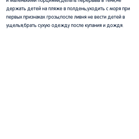
и маленькими порциями;делать перерывы в тени;не
держать детей на пляже в полдень;уходить с моря при
первых признаках грозы;после ливня не вести детей в
ущелья;брать сухую одежду после купания и дождя.