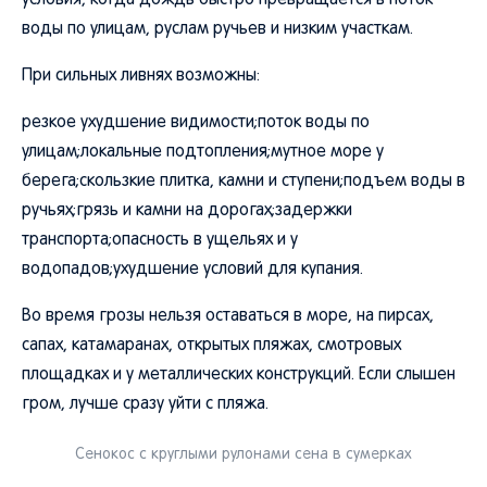
условия, когда дождь быстро превращается в поток
воды по улицам, руслам ручьев и низким участкам.
При сильных ливнях возможны:
резкое ухудшение видимости;поток воды по
улицам;локальные подтопления;мутное море у
берега;скользкие плитка, камни и ступени;подъем воды в
ручьях;грязь и камни на дорогах;задержки
транспорта;опасность в ущельях и у
водопадов;ухудшение условий для купания.
Во время грозы нельзя оставаться в море, на пирсах,
сапах, катамаранах, открытых пляжах, смотровых
площадках и у металлических конструкций. Если слышен
гром, лучше сразу уйти с пляжа.
Сенокос с круглыми рулонами сена в сумерках