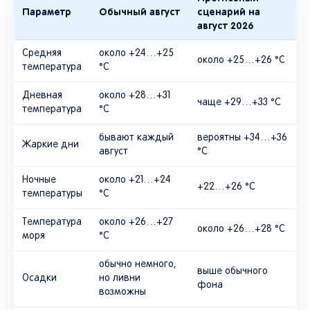
Параметр
Обычный август
сценарий на
август 2026
Средняя
около +24…+25
около +25…+26 °C
температура
°C
Дневная
около +28…+31
чаще +29…+33 °C
температура
°C
бывают каждый
вероятны +34…+36
Жаркие дни
август
°C
Ночные
около +21…+24
+22…+26 °C
температуры
°C
Температура
около +26…+27
около +26…+28 °C
моря
°C
обычно немного,
выше обычного
Осадки
но ливни
фона
возможны