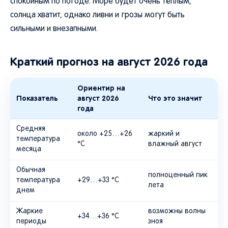
спокойным по погоде. Море будет очень тёплым,
солнца хватит, однако ливни и грозы могут быть
сильными и внезапными.
Краткий прогноз на август 2026 года
Ориентир на
Показатель
август 2026
Что это значит
года
Средняя
около +25…+26
жаркий и
температура
°C
влажный август
месяца
Обычная
полноценный пик
температура
+29…+33 °C
лета
днем
Жаркие
возможны волны
+34…+36 °C
периоды
зноя