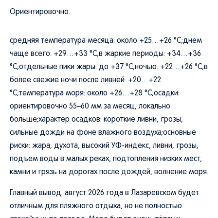
Ориентировочно:
средняя температура месяца: около +25…+26 °C;днем
чаще всего: +29…+33 °C;в жаркие периоды: +34…+36
°C;отдельные пики жары: до +37 °C;ночью: +22…+26 °C;в
более свежие ночи после ливней: +20…+22
°C;температура моря: около +26…+28 °C;осадки:
ориентировочно 55–60 мм за месяц, локально
больше;характер осадков: короткие ливни, грозы,
сильные дожди на фоне влажного воздуха;основные
риски: жара, духота, высокий УФ-индекс, ливни, грозы,
подъем воды в малых реках, подтопления низких мест,
камни и грязь на дорогах после дождей, волнение моря.
Главный вывод: август 2026 года в Лазаревском будет
отличным для пляжного отдыха, но не полностью