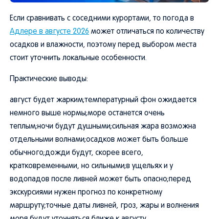
Если сравнивать с соседними курортами, то погода в
Адлере в августе 2026
может отличаться по количеству
осадков и влажности, поэтому перед выбором места
стоит уточнить локальные особенности.
Практические выводы:
август будет жарким;температурный фон ожидается
немного выше нормы;море останется очень
теплым;ночи будут душными;сильная жара возможна
отдельными волнами;осадков может быть больше
обычного;дожди будут, скорее всего,
кратковременными, но сильными;в ущельях и у
водопадов после ливней может быть опасно;перед
экскурсиями нужен прогноз по конкретному
маршруту;точные даты ливней, гроз, жары и волнения