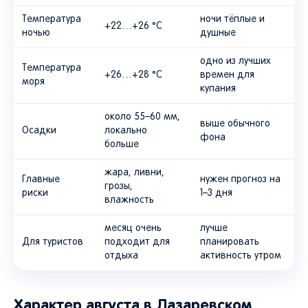
Температура
ночи тёплые и
+22…+26 °C
ночью
душные
одно из лучших
Температура
+26…+28 °C
времен для
моря
купания
около 55–60 мм,
выше обычного
Осадки
локально
фона
больше
жара, ливни,
Главные
нужен прогноз на
грозы,
риски
1–3 дня
влажность
месяц очень
лучше
Для туристов
подходит для
планировать
отдыха
активность утром
Характер августа в Лазаревском