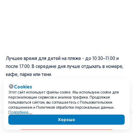
Лучшее время для детей на пляже - до 10:30–11:00 и
после 17:00. В середине дня лучше отдыхать в номере,
кафе, парке или тени.
Cookies
🍪
Август 2026 для жителей
Этот сайт использует файлы cookie. Мы используем cookie для
персонализации сервисов и анализа трафика. Продолжая
пользоваться сайтом, вы соглашаетесь с Пользовательским
Для жителей Лазаревского август будет месяцем
соглашением и Политикой обработки персональных данных.
Подробнее…
курортного пика, жары, влажности и ливневых рисков. В
Хорошо
Содержание
быту важно учитывать нагрузку на транспорт, пляжи,
ливневую инфраструктуру, дороги и здоровье.