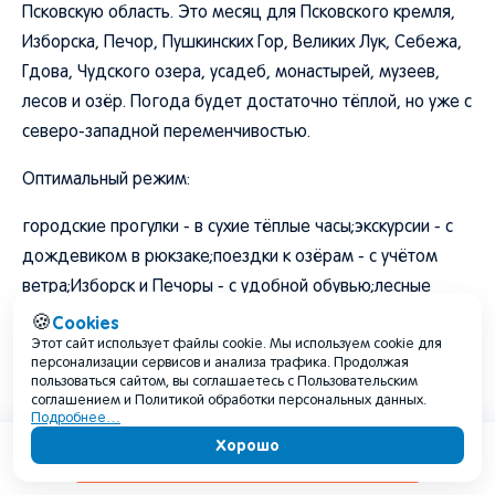
Псковскую область. Это месяц для Псковского кремля,
Изборска, Печор, Пушкинских Гор, Великих Лук, Себежа,
Гдова, Чудского озера, усадеб, монастырей, музеев,
лесов и озёр. Погода будет достаточно тёплой, но уже с
северо-западной переменчивостью.
Оптимальный режим:
городские прогулки - в сухие тёплые часы;экскурсии - с
дождевиком в рюкзаке;поездки к озёрам - с учётом
ветра;Изборск и Печоры - с удобной обувью;лесные
маршруты - после проверки дождей;отдых у воды - без
Cookies
🍪
Этот сайт использует файлы cookie. Мы используем cookie для
грозового прогноза;каждый день - прогноз на
персонализации сервисов и анализа трафика. Продолжая
ближайшие 1–3 дня.
пользоваться сайтом, вы соглашаетесь с Пользовательским
соглашением и Политикой обработки персональных данных.
Подробнее…
Туристам стоит взять не только летнюю одежду, но и
Хорошо
кофту, ветровку, дождевик и обувь, которая не боится
Содержание
мокрых дорожек.