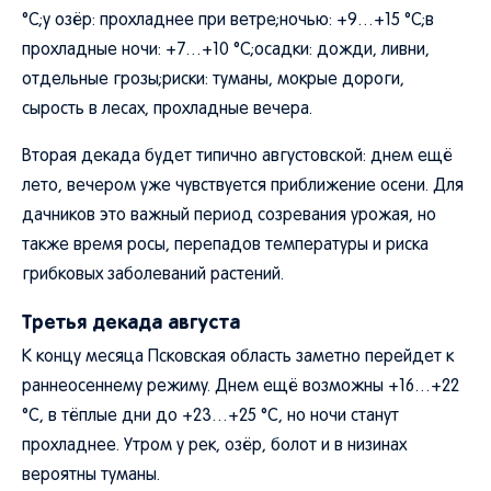
°C;у озёр: прохладнее при ветре;ночью: +9…+15 °C;в
прохладные ночи: +7…+10 °C;осадки: дожди, ливни,
отдельные грозы;риски: туманы, мокрые дороги,
сырость в лесах, прохладные вечера.
Вторая декада будет типично августовской: днем ещё
лето, вечером уже чувствуется приближение осени. Для
дачников это важный период созревания урожая, но
также время росы, перепадов температуры и риска
грибковых заболеваний растений.
Третья декада августа
К концу месяца Псковская область заметно перейдет к
раннеосеннему режиму. Днем ещё возможны +16…+22
°C, в тёплые дни до +23…+25 °C, но ночи станут
прохладнее. Утром у рек, озёр, болот и в низинах
вероятны туманы.