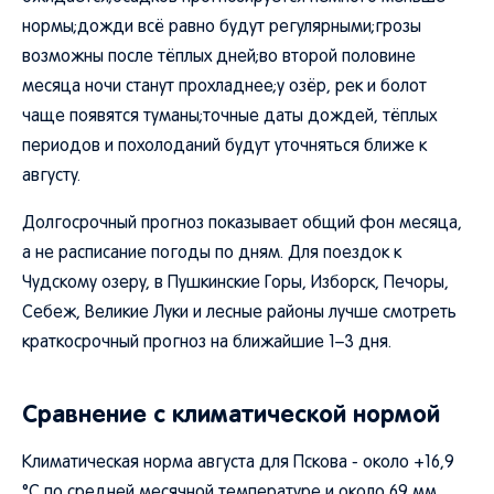
нормы;дожди всё равно будут регулярными;грозы
возможны после тёплых дней;во второй половине
месяца ночи станут прохладнее;у озёр, рек и болот
чаще появятся туманы;точные даты дождей, тёплых
периодов и похолоданий будут уточняться ближе к
августу.
Долгосрочный прогноз показывает общий фон месяца,
а не расписание погоды по дням. Для поездок к
Чудскому озеру, в Пушкинские Горы, Изборск, Печоры,
Себеж, Великие Луки и лесные районы лучше смотреть
краткосрочный прогноз на ближайшие 1–3 дня.
Сравнение с климатической нормой
Климатическая норма августа для Пскова - около +16,9
°C по средней месячной температуре и около 69 мм