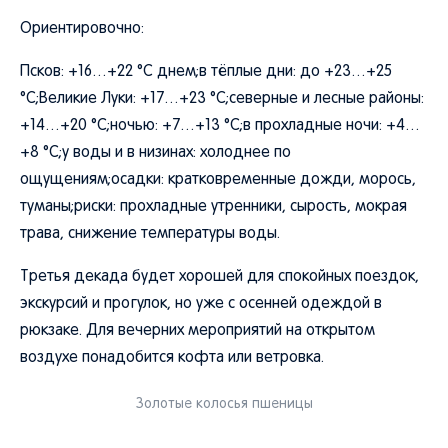
Ориентировочно:
Псков: +16…+22 °C днем;в тёплые дни: до +23…+25
°C;Великие Луки: +17…+23 °C;северные и лесные районы:
+14…+20 °C;ночью: +7…+13 °C;в прохладные ночи: +4…
+8 °C;у воды и в низинах: холоднее по
ощущениям;осадки: кратковременные дожди, морось,
туманы;риски: прохладные утренники, сырость, мокрая
трава, снижение температуры воды.
Третья декада будет хорошей для спокойных поездок,
экскурсий и прогулок, но уже с осенней одеждой в
рюкзаке. Для вечерних мероприятий на открытом
воздухе понадобится кофта или ветровка.
Золотые колосья пшеницы