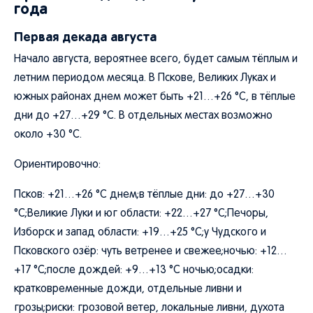
года
Первая декада августа
Начало августа, вероятнее всего, будет самым тёплым и
летним периодом месяца. В Пскове, Великих Луках и
южных районах днем может быть +21…+26 °C, в тёплые
дни до +27…+29 °C. В отдельных местах возможно
около +30 °C.
Ориентировочно:
Псков: +21…+26 °C днем;в тёплые дни: до +27…+30
°C;Великие Луки и юг области: +22…+27 °C;Печоры,
Изборск и запад области: +19…+25 °C;у Чудского и
Псковского озёр: чуть ветренее и свежее;ночью: +12…
+17 °C;после дождей: +9…+13 °C ночью;осадки:
кратковременные дожди, отдельные ливни и
грозы;риски: грозовой ветер, локальные ливни, духота