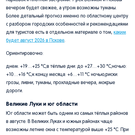
парковок и плотной застройки. У рек Великой и Псковы
вечером будет свежее, а утром возможны туманы.
Более детальный прогноз именно по областному центру
с разбором городских особенностей и рекомендациями
для туристов есть в отдельном материале о том,
каким
будет август 2026 в Пскове
.
Ориентировочно:
днем: +19…+25 °C;в тёплые дни: до +27…+30 °C;ночью:
+10…+16 °C;к концу месяца: +6…+11 °C ночью;риски:
грозы, ливни, туманы, прохладные вечера, мокрые
дороги.
Великие Луки и юг области
Юг области может быть одним из самых тёплых районов
в августе. В Великих Луках и южных районах чаще
возможны летние окна с температурой выше +25 °C. При