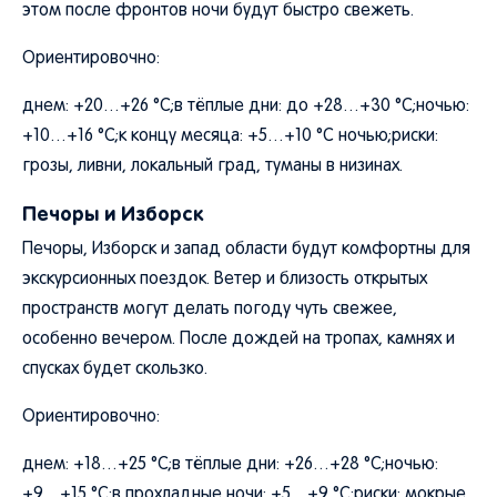
этом после фронтов ночи будут быстро свежеть.
Ориентировочно:
днем: +20…+26 °C;в тёплые дни: до +28…+30 °C;ночью:
+10…+16 °C;к концу месяца: +5…+10 °C ночью;риски:
грозы, ливни, локальный град, туманы в низинах.
Печоры и Изборск
Печоры, Изборск и запад области будут комфортны для
экскурсионных поездок. Ветер и близость открытых
пространств могут делать погоду чуть свежее,
особенно вечером. После дождей на тропах, камнях и
спусках будет скользко.
Ориентировочно:
днем: +18…+25 °C;в тёплые дни: +26…+28 °C;ночью:
+9…+15 °C;в прохладные ночи: +5…+9 °C;риски: мокрые