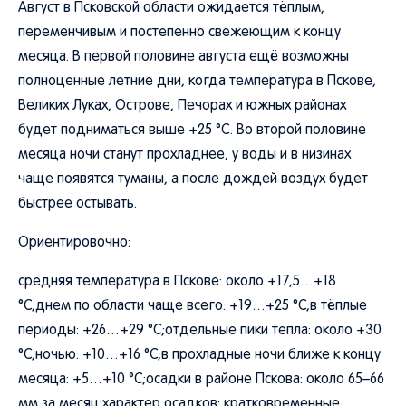
Август в Псковской области ожидается тёплым,
переменчивым и постепенно свежеющим к концу
месяца. В первой половине августа ещё возможны
полноценные летние дни, когда температура в Пскове,
Великих Луках, Острове, Печорах и южных районах
будет подниматься выше +25 °C. Во второй половине
месяца ночи станут прохладнее, у воды и в низинах
чаще появятся туманы, а после дождей воздух будет
быстрее остывать.
Ориентировочно:
средняя температура в Пскове: около +17,5…+18
°C;днем по области чаще всего: +19…+25 °C;в тёплые
периоды: +26…+29 °C;отдельные пики тепла: около +30
°C;ночью: +10…+16 °C;в прохладные ночи ближе к концу
месяца: +5…+10 °C;осадки в районе Пскова: около 65–66
мм за месяц;характер осадков: кратковременные