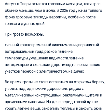
Август в Твери остается грозовым месяцем, хотя гроз
обычно меньше, чем в июле. В 2026 году из-за теплого
фона грозовые эпизоды вероятны, особенно после
теплых и душных дней.
При грозах возможны:
сильный кратковременный ливень;молнии;порывистый
ветер;локальный град;резкое падение
температуры;ухудшение видимости;падение
веток;мокрые и скользкие дороги;подтопления низких
участков;перебои с электричеством на дачах.
Во время грозы не стоит оставаться на открытом берегу,
у воды, под одинокими деревьями, рядом с
металлическими конструкциями, рекламными щитами и
временными навесами. На даче перед грозой лучше
убрать легкие вещи, закрепить теплицы и закрыть окна.