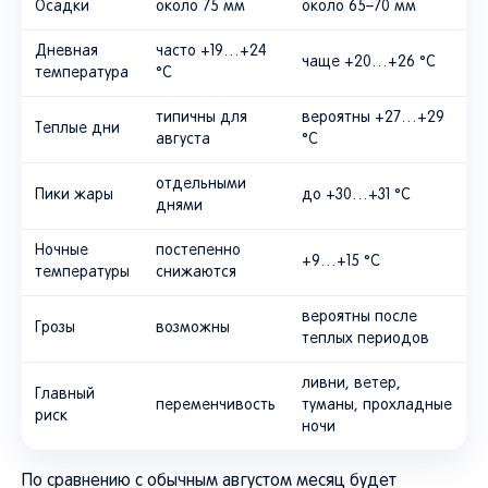
Осадки
около 75 мм
около 65–70 мм
Дневная
часто +19…+24
чаще +20…+26 °C
температура
°C
типичны для
вероятны +27…+29
Теплые дни
августа
°C
отдельными
Пики жары
до +30…+31 °C
днями
Ночные
постепенно
+9…+15 °C
температуры
снижаются
вероятны после
Грозы
возможны
теплых периодов
ливни, ветер,
Главный
переменчивость
туманы, прохладные
риск
ночи
По сравнению с обычным августом месяц будет