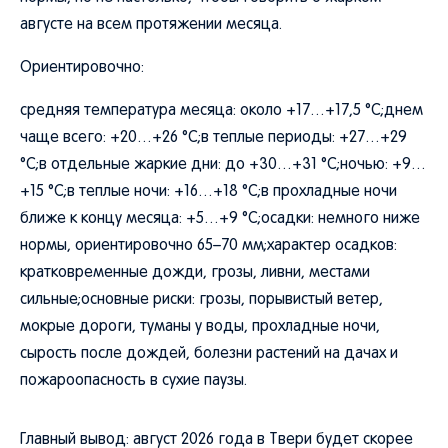
августе на всем протяжении месяца.
Ориентировочно:
средняя температура месяца: около +17…+17,5 °C;днем
чаще всего: +20…+26 °C;в теплые периоды: +27…+29
°C;в отдельные жаркие дни: до +30…+31 °C;ночью: +9…
+15 °C;в теплые ночи: +16…+18 °C;в прохладные ночи
ближе к концу месяца: +5…+9 °C;осадки: немного ниже
нормы, ориентировочно 65–70 мм;характер осадков:
кратковременные дожди, грозы, ливни, местами
сильные;основные риски: грозы, порывистый ветер,
мокрые дороги, туманы у воды, прохладные ночи,
сырость после дождей, болезни растений на дачах и
пожароопасность в сухие паузы.
Главный вывод: август 2026 года в Твери будет скорее