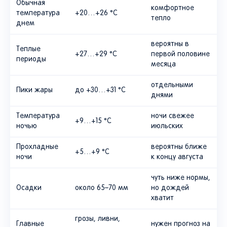
Обычная
комфортное
температура
+20…+26 °C
тепло
днем
вероятны в
Теплые
+27…+29 °C
первой половине
периоды
месяца
отдельными
Пики жары
до +30…+31 °C
днями
Температура
ночи свежее
+9…+15 °C
ночью
июльских
Прохладные
вероятны ближе
+5…+9 °C
ночи
к концу августа
чуть ниже нормы,
Осадки
около 65–70 мм
но дождей
хватит
грозы, ливни,
Главные
нужен прогноз на