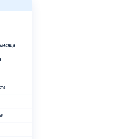
 месяца
и
ста
ми