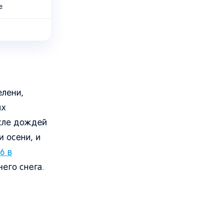
е
елени,
ых
осле дождей
 осени, и
6 в
его снега.