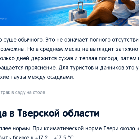
 суше обычного. Это не означает полного отсутств
возможны. Но в среднем месяц не выглядит затяжно
олько дней держится сухая и теплая погода, затем
вращается прояснение. Для туристов и дачников это 
сухие паузы между осадками.
трак в саду на столе
да в Тверской области
плее нормы. При климатической норме Твери около +
ыть ближе к +17,2…+17,5 °C.