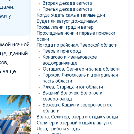
Вторая декада августа
одами,
Третья декада августа
Когда ждать самые теплые дни
ми у
Будет ли август дождливым
Грозы, ливни, град и ветер
Прохладные ночи и первые признаки
осени
имой ночной
Погода по районам Тверской области
Тверь и пригород
це, дачный
Конаково и Иваньковское
ков,
водохранилище
Осташков, Селигер и запад области
м чаще
Торжок, Лихославль и центральная
часть области
Ржев, Старица и юг области
Вышний Волочек, Бологое и
северо-запад
Бежецк, Кашин и северо-восток
области
Волга, Селигер, озера и отдых у воды
Селигер и озерный отдых в августе
Леса, грибы и ягоды