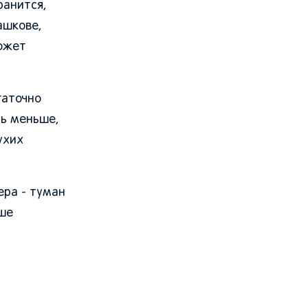
ранится,
ашкове,
ожет
таточно
ть меньше,
ухих
ера - туман
чше