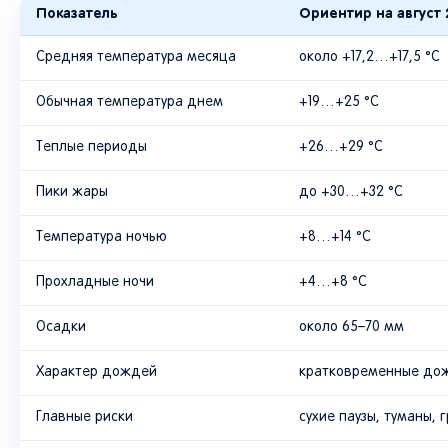
Показатель
Ориентир на август 
Средняя температура месяца
около +17,2…+17,5 °C
Обычная температура днем
+19…+25 °C
Теплые периоды
+26…+29 °C
Пики жары
до +30…+32 °C
Температура ночью
+8…+14 °C
Прохладные ночи
+4…+8 °C
Осадки
около 65–70 мм
Характер дождей
кратковременные дож
Главные риски
сухие паузы, туманы, 