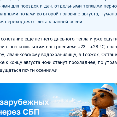
нями для поездок и дач, отдельными теплыми пери
адными ночами во второй половине августа, тумана
м переходом от лета к ранней осени.
 - сочетание еще летнего дневного тепла и уже ощут
ни с почти июльским настроением: +23…+28 °C, солн
геру, Иваньковскому водохранилищу, в Торжок, Осташ
же к концу августа ночи станут прохладнее, по утра
ощущаться почти осенними.