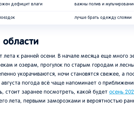
зможен дефицит влаги
важны полив и мульчировани
поездок
лучше брать одежду слоями
й области
т лета к ранней осени. В начале месяца еще много з
рекам и озерам, прогулок по старым городам и лесн
епенно укорачиваются, ночи становятся свежее, а п
у августа погода всё чаще напоминает о приближении
рь, стоит заранее посмотреть, какой будет
осень 202
го лета, первыми заморозками и вероятностью ранн