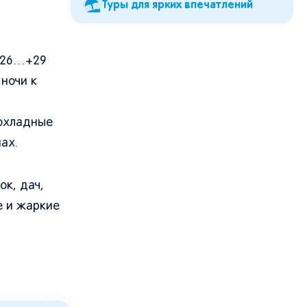
Туры для ярких впечатлений
 +26…+29
ночи к
рохладные
ах.
ок, дач,
е и жаркие