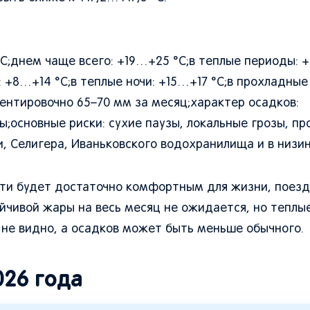
°C;днем чаще всего: +19…+25 °C;в теплые периоды:
 +8…+14 °C;в теплые ночи: +15…+17 °C;в прохладные 
ентировочно 65–70 мм за месяц;характер осадков:
;основные риски: сухие паузы, локальные грозы, п
и, Селигера, Иваньковского водохранилища и в низин
асти будет достаточно комфортным для жизни, поезд
йчивой жары на весь месяц не ожидается, но теплы
 не видно, а осадков может быть меньше обычного.
026 года