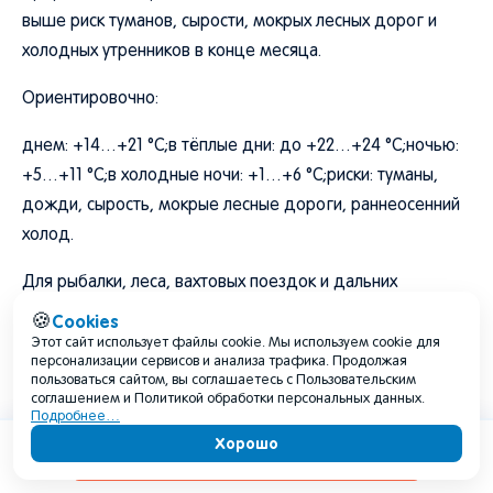
выше риск туманов, сырости, мокрых лесных дорог и
холодных утренников в конце месяца.
Ориентировочно:
днем: +14…+21 °C;в тёплые дни: до +22…+24 °C;ночью:
+5…+11 °C;в холодные ночи: +1…+6 °C;риски: туманы,
дожди, сырость, мокрые лесные дороги, раннеосенний
холод.
Для рыбалки, леса, вахтовых поездок и дальних
маршрутов в эту сторону уже нужна почти осенняя
Cookies
🍪
экипировка.
Этот сайт использует файлы cookie. Мы используем cookie для
персонализации сервисов и анализа трафика. Продолжая
пользоваться сайтом, вы соглашаетесь с Пользовательским
соглашением и Политикой обработки персональных данных.
Леса, болота, грибы и ягоды
Подробнее…
Хорошо
Содержание
Август - важный месяц для лесов Тюменской области.
При осадках чуть выше нормы и умеренном тепле