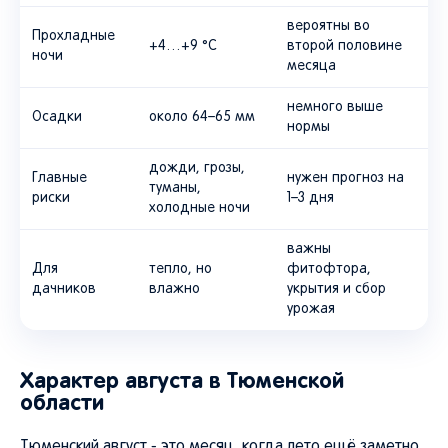
вероятны во
Прохладные
+4…+9 °C
второй половине
ночи
месяца
немного выше
Осадки
около 64–65 мм
нормы
дожди, грозы,
Главные
нужен прогноз на
туманы,
риски
1–3 дня
холодные ночи
важны
Для
тепло, но
фитофтора,
дачников
влажно
укрытия и сбор
урожая
Характер августа в Тюменской
области
Тюменский август - это месяц, когда лето ещё заметно