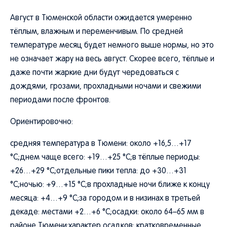
Август в Тюменской области ожидается умеренно
тёплым, влажным и переменчивым. По средней
температуре месяц будет немного выше нормы, но это
не означает жару на весь август. Скорее всего, тёплые и
даже почти жаркие дни будут чередоваться с
дождями, грозами, прохладными ночами и свежими
периодами после фронтов.
Ориентировочно:
средняя температура в Тюмени: около +16,5…+17
°C;днем чаще всего: +19…+25 °C;в тёплые периоды:
+26…+29 °C;отдельные пики тепла: до +30…+31
°C;ночью: +9…+15 °C;в прохладные ночи ближе к концу
месяца: +4…+9 °C;за городом и в низинах в третьей
декаде: местами +2…+6 °C;осадки: около 64–65 мм в
районе Тюмени;характер осадков: кратковременные