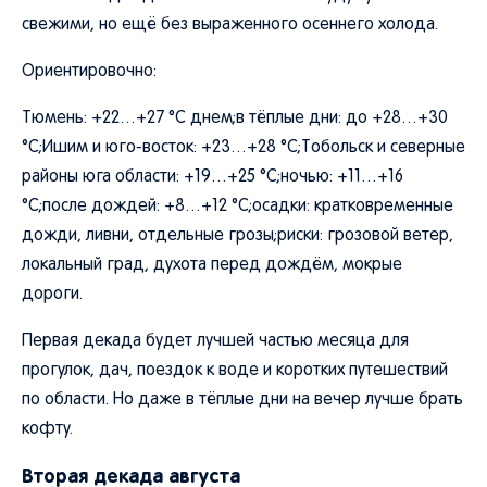
свежими, но ещё без выраженного осеннего холода.
Ориентировочно:
Тюмень: +22…+27 °C днем;в тёплые дни: до +28…+30
°C;Ишим и юго-восток: +23…+28 °C;Тобольск и северные
районы юга области: +19…+25 °C;ночью: +11…+16
°C;после дождей: +8…+12 °C;осадки: кратковременные
дожди, ливни, отдельные грозы;риски: грозовой ветер,
локальный град, духота перед дождём, мокрые
дороги.
Первая декада будет лучшей частью месяца для
прогулок, дач, поездок к воде и коротких путешествий
по области. Но даже в тёплые дни на вечер лучше брать
кофту.
Вторая декада августа