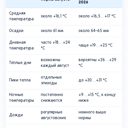
2026
Средняя
около +16,1 °C
около +16,5…+17 °C
температура
Осадки
около 61 мм
около 64–65 мм
Дневная
часто +18…+24
чаще +19…+25 °C
температура
°C
возможны
вероятны +26…+29
Тёплые дни
каждый август
°C
отдельные
Пики тепла
до +30…+31 °C
эпизоды
Ночные
постепенно
+9…+15 °C, к концу
температуры
снижаются
ниже
регулярные
немного выше
Дожди
августовские
нормы