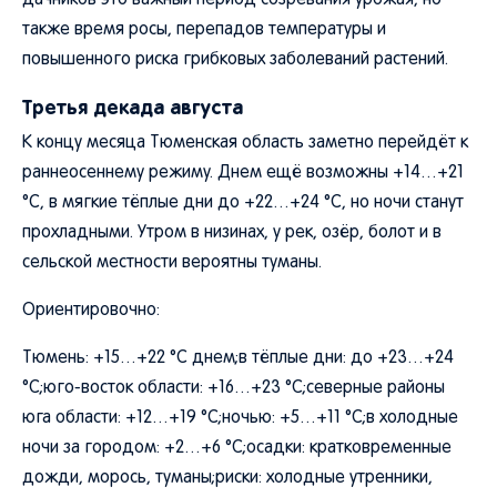
дачников это важный период созревания урожая, но
также время росы, перепадов температуры и
повышенного риска грибковых заболеваний растений.
Третья декада августа
К концу месяца Тюменская область заметно перейдёт к
раннеосеннему режиму. Днем ещё возможны +14…+21
°C, в мягкие тёплые дни до +22…+24 °C, но ночи станут
прохладными. Утром в низинах, у рек, озёр, болот и в
сельской местности вероятны туманы.
Ориентировочно:
Тюмень: +15…+22 °C днем;в тёплые дни: до +23…+24
°C;юго-восток области: +16…+23 °C;северные районы
юга области: +12…+19 °C;ночью: +5…+11 °C;в холодные
ночи за городом: +2…+6 °C;осадки: кратковременные
дожди, морось, туманы;риски: холодные утренники,