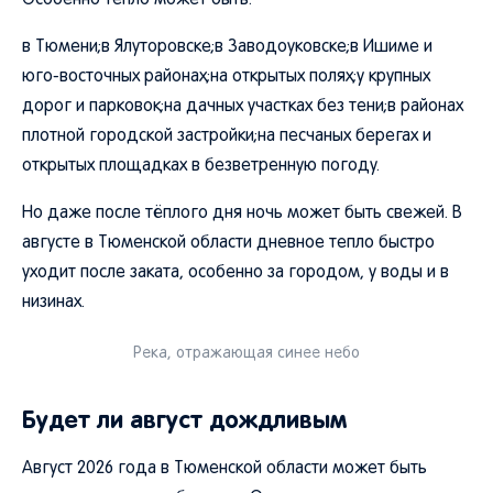
Особенно тепло может быть:
в Тюмени;в Ялуторовске;в Заводоуковске;в Ишиме и
юго-восточных районах;на открытых полях;у крупных
дорог и парковок;на дачных участках без тени;в районах
плотной городской застройки;на песчаных берегах и
открытых площадках в безветренную погоду.
Но даже после тёплого дня ночь может быть свежей. В
августе в Тюменской области дневное тепло быстро
уходит после заката, особенно за городом, у воды и в
низинах.
Река, отражающая синее небо
Будет ли август дождливым
Август 2026 года в Тюменской области может быть