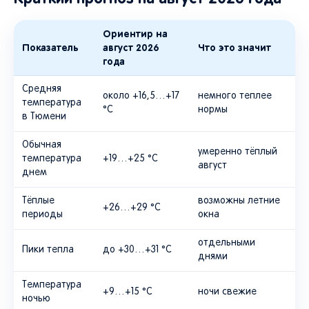
Ориентир на
Показатель
август 2026
Что это значит
года
Средняя
около +16,5…+17
немного теплее
температура
°C
нормы
в Тюмени
Обычная
умеренно тёплый
температура
+19…+25 °C
август
днем
Тёплые
возможны летние
+26…+29 °C
периоды
окна
отдельными
Пики тепла
до +30…+31 °C
днями
Температура
+9…+15 °C
ночи свежие
ночью