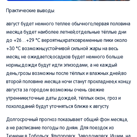
Практические выводы:
август будет немного теплее обычного;первая половина
месяца будет наиболее летней;отдельные тёплые дни
до +26…+29 °C вероятны;кратковременные пики около
+30 °C возможны;устойчивой сильной жары на весь
месяц не ожидается;осадков будет немного больше
нормы;дожди будут идти эпизодами, а не каждый
день;грозы возможны после тёплых и влажных дней;во
второй половине месяца ночи станут прохладнее;к концу
августа за городом возможны очень свежие
утренники;точные даты дождей, тёплых окон, гроз и
похолоданий будут уточняться ближе к августу.
Долгосрочный прогноз показывает общий фон месяца,
а не расписание погоды по дням. Для поездок из
Тюмени в Тобольск, Ялуторовск, Заводоуковск, Ишим, на