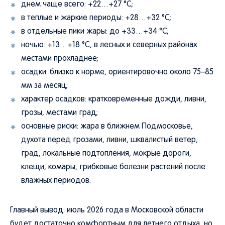
днем чаще всего: +22…+27 °C;
в теплые и жаркие периоды: +28…+32 °C;
в отдельные пики жары: до +33…+34 °C;
ночью: +13…+18 °C, в лесных и северных районах
местами прохладнее;
осадки: близко к норме, ориентировочно около 75–85
мм за месяц;
характер осадков: кратковременные дожди, ливни,
грозы, местами град;
основные риски: жара в ближнем Подмосковье,
духота перед грозами, ливни, шквалистый ветер,
град, локальные подтопления, мокрые дороги,
клещи, комары, грибковые болезни растений после
влажных периодов.
Главный вывод: июль 2026 года в Московской области
будет достаточно комфортным для летнего отдыха, но