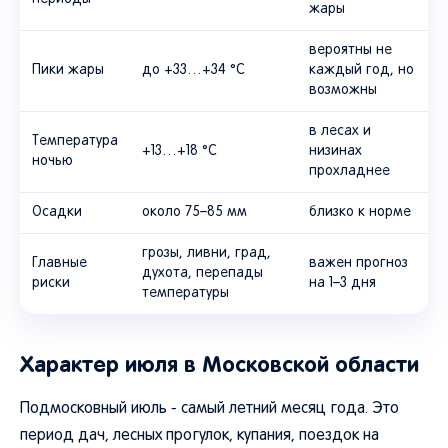
жары
вероятны не
Пики жары
до +33…+34 °C
каждый год, но
возможны
в лесах и
Температура
+13…+18 °C
низинах
ночью
прохладнее
Осадки
около 75–85 мм
близко к норме
грозы, ливни, град,
Главные
важен прогноз
духота, перепады
риски
на 1–3 дня
температуры
Характер июля в Московской области
Подмосковный июль - самый летний месяц года. Это
период дач, лесных прогулок, купания, поездок на