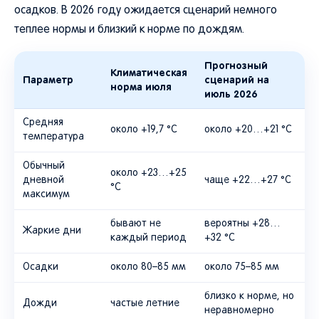
осадков. В 2026 году ожидается сценарий немного
теплее нормы и близкий к норме по дождям.
Прогнозный
Климатическая
Параметр
сценарий на
норма июля
июль 2026
Средняя
около +19,7 °C
около +20…+21 °C
температура
Обычный
около +23…+25
дневной
чаще +22…+27 °C
°C
максимум
бывают не
вероятны +28…
Жаркие дни
каждый период
+32 °C
Осадки
около 80–85 мм
около 75–85 мм
близко к норме, но
Дожди
частые летние
неравномерно