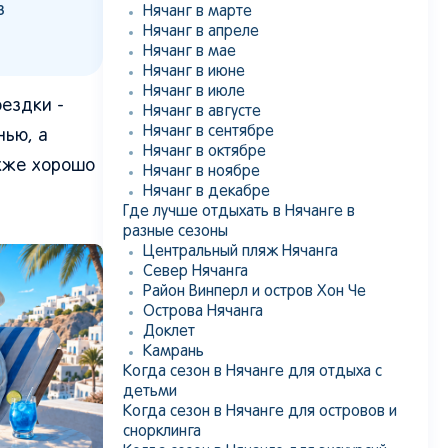
з
Нячанг в марте
Нячанг в апреле
Нячанг в мае
Нячанг в июне
Нячанг в июле
оездки -
Нячанг в августе
Нячанг в сентябре
нью, а
Нячанг в октябре
акже хорошо
Нячанг в ноябре
Нячанг в декабре
Где лучше отдыхать в Нячанге в
разные сезоны
Центральный пляж Нячанга
Север Нячанга
Район Винперл и остров Хон Че
Острова Нячанга
Доклет
Камрань
Когда сезон в Нячанге для отдыха с
детьми
Когда сезон в Нячанге для островов и
снорклинга