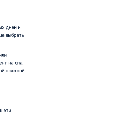
ых дней и
чше выбрать
или
нт на спа,
кой пляжной
В эти