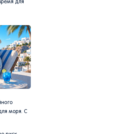
время для
йного
ля моря. С