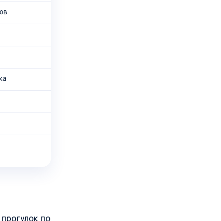
вов
ка
 прогулок по