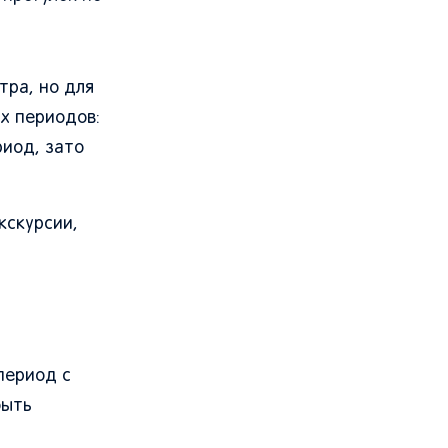
тра, но для
х периодов:
риод, зато
кскурсии,
период с
быть