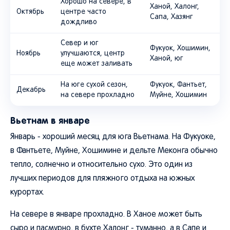
Хорошо на севере, в
Ханой, Халонг,
Октябрь
центре часто
Сапа, Хазянг
дождливо
Север и юг
Фукуок, Хошимин,
Ноябрь
улучшаются, центр
Ханой, юг
еще может заливать
На юге сухой сезон,
Фукуок, Фантьет,
Декабрь
на севере прохладно
Муйне, Хошимин
Вьетнам в январе
Январь - хороший месяц для юга Вьетнама. На Фукуоке,
в Фантьете, Муйне, Хошимине и дельте Меконга обычно
тепло, солнечно и относительно сухо. Это один из
лучших периодов для пляжного отдыха на южных
курортах.
На севере в январе прохладно. В Ханое может быть
сыро и пасмурно, в бухте Халонг - туманно, а в Сапе и