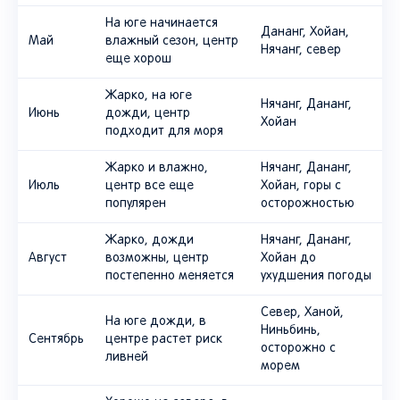
На юге начинается
Дананг, Хойан,
Май
влажный сезон, центр
Нячанг, север
еще хорош
Жарко, на юге
Нячанг, Дананг,
Июнь
дожди, центр
Хойан
подходит для моря
Жарко и влажно,
Нячанг, Дананг,
Июль
центр все еще
Хойан, горы с
популярен
осторожностью
Жарко, дожди
Нячанг, Дананг,
Август
возможны, центр
Хойан до
постепенно меняется
ухудшения погоды
Север, Ханой,
На юге дожди, в
Ниньбинь,
Сентябрь
центре растет риск
осторожно с
ливней
морем