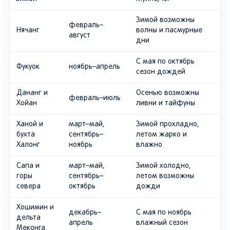
Зимой возможны
февраль–
Нячанг
волны и пасмурные
август
дни
С мая по октябрь
Фукуок
ноябрь–апрель
сезон дождей
Дананг и
Осенью возможны
февраль–июль
Хойан
ливни и тайфуны
Ханой и
март–май,
Зимой прохладно,
бухта
сентябрь–
летом жарко и
Халонг
ноябрь
влажно
Сапа и
март–май,
Зимой холодно,
горы
сентябрь–
летом возможны
севера
октябрь
дожди
Хошимин и
декабрь–
С мая по ноябрь
дельта
апрель
влажный сезон
Меконга