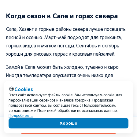
Когда сезон в Сапе и горах севера
Сапа, Хазянг и горные районы севера лучше посещать
весной и осенью. Март–май подходят для треккинга,
горных видов и мягкой погоды. Сентябрь и октябрь
хороши для рисовых террас и красивых пейзажей.
Зимой в Сапе может быть холодно, туманно и сыро.
Иногда температура опускается очень низко для
тропической страны. Летом зелено, но часто идут
Cookies
🍪
дожди, а горные дороги могут быть сложнее.
Этот сайт использует файлы cookie. Мы используем cookie для
персонализации сервисов и анализа трафика. Продолжая
Если цель - треккинг и виды, лучше выбирать март,
пользоваться сайтом, вы соглашаетесь с Пользовательским
соглашением и Политикой обработки персональных данных.
апрель, сентябрь или октябрь.
Подробнее…
Хорошо
Содержание
Когда сезон в Хошимине и дельте