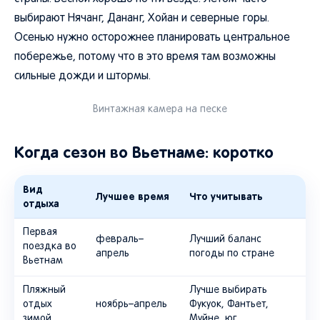
выбирают Нячанг, Дананг, Хойан и северные горы.
Осенью нужно осторожнее планировать центральное
побережье, потому что в это время там возможны
сильные дожди и штормы.
Винтажная камера на песке
Когда сезон во Вьетнаме: коротко
Вид
Лучшее время
Что учитывать
отдыха
Первая
февраль–
Лучший баланс
поездка во
апрель
погоды по стране
Вьетнам
Пляжный
Лучше выбирать
отдых
ноябрь–апрель
Фукуок, Фантьет,
зимой
Муйне, юг