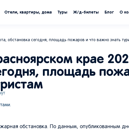
Отели, квартиры, дома
Туры
Ж/д-билеты
Блог
О к
Лесной пожар в с
рта, обстановка сегодня, площадь пожаров и что важно знать тур
деревьев и подни
асноярском крае 202
сегодня, площадь пож
уристам
ут
тами.
жарная обстановка. По данным, опубликованным дне