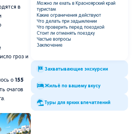
Можно ли ехать в Красноярский край
одятся в
туристам
Какие ограничения действуют
и
Что делать при задымлении
о
Что проверить перед поездкой
Стоит ли отменять поездку
Частые вопросы
Заключение
е
исло гроз и
Захватывающие экскурсии
155
лось о
Жильё по вашему вкусу
ть очагов
а.
Туры для ярких впечатлений