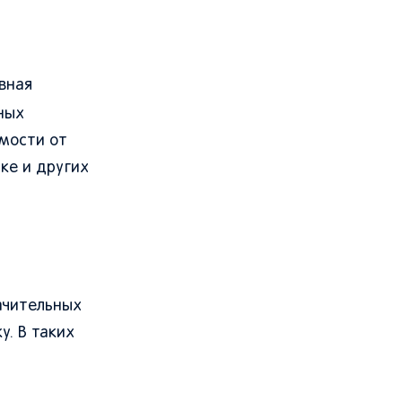
вная
ных
имости от
ке и других
начительных
у. В таких