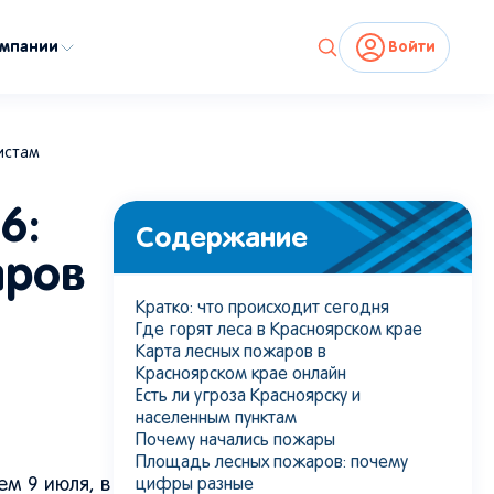
омпании
Войти
ибирской тайге: пламя быстро распространяется среди хвойных
истам
мает плотный дым над лесом.
6:
Содержание
аров
Кратко: что происходит сегодня
Где горят леса в Красноярском крае
Карта лесных пожаров в
Красноярском крае онлайн
Есть ли угроза Красноярску и
населенным пунктам
Почему начались пожары
Площадь лесных пожаров: почему
м 9 июля, в
цифры разные