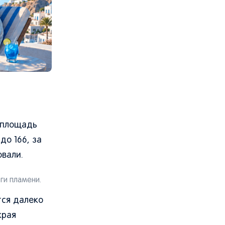
 площадь
до 166, за
овали.
ги пламени.
тся далеко
края