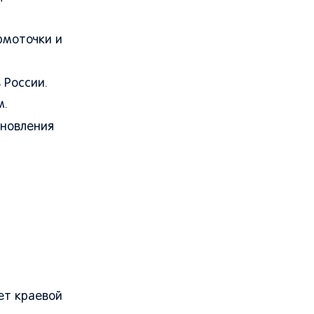
рмоточки и
 России.
м.
бновления
ет краевой