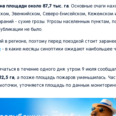
на площади около 87,7 тыс. га
. Основные очаги нах
ском, Эвенкийском, Северо-Енисейском, Кежемском 
ораний - сухие грозы. Угрозы населенным пунктам, п
убликации не было.
ий в регионе, поэтому перед поездкой стоит заране
е
- в какие месяцы синоптики ожидают наибольшее ч
чаться в течение одного дня: утром 9 июля сообща
2,5 га
, а позже площадь пожаров уменьшилась. Час
моточки, уточняется площадь по данным мониторинг