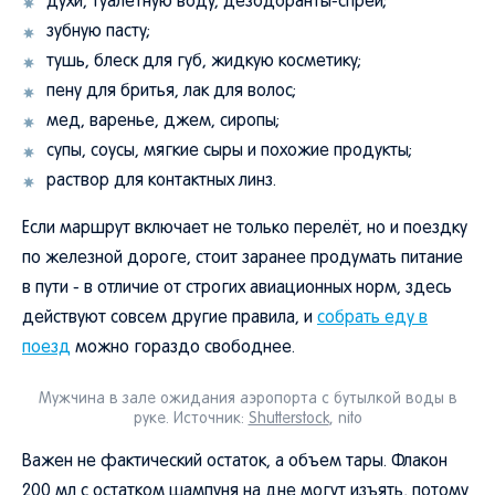
духи, туалетную воду, дезодоранты-спреи;
зубную пасту;
тушь, блеск для губ, жидкую косметику;
пену для бритья, лак для волос;
мед, варенье, джем, сиропы;
супы, соусы, мягкие сыры и похожие продукты;
раствор для контактных линз.
Если маршрут включает не только перелёт, но и поездку
по железной дороге, стоит заранее продумать питание
в пути - в отличие от строгих авиационных норм, здесь
действуют совсем другие правила, и
собрать еду в
поезд
можно гораздо свободнее.
Мужчина в зале ожидания аэропорта с бутылкой воды в
руке. Источник:
Shutterstock
, nito
Важен не фактический остаток, а объем тары. Флакон
200 мл с остатком шампуня на дне могут изъять, потому