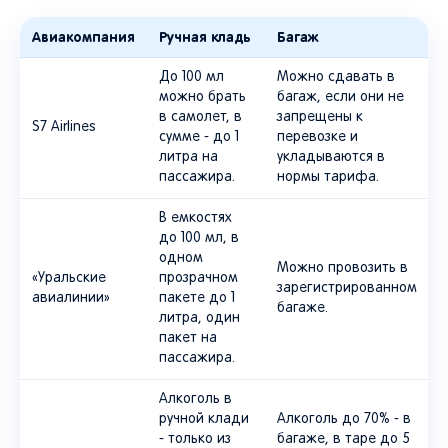
Авиакомпания
Ручная кладь
Багаж
До 100 мл
Можно сдавать в
можно брать
багаж, если они не
в самолет, в
запрещены к
S7 Airlines
сумме - до 1
перевозке и
литра на
укладываются в
пассажира.
нормы тарифа.
В емкостях
до 100 мл, в
одном
Можно провозить в
«Уральские
прозрачном
зарегистрированном
авиалинии»
пакете до 1
багаже.
литра, один
пакет на
пассажира.
Алкоголь в
ручной клади
Алкоголь до 70% - в
- только из
багаже, в таре до 5